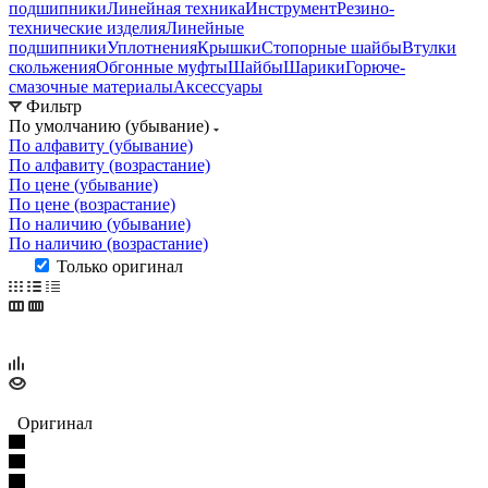
подшипники
Линейная техника
Инструмент
Резино-
технические изделия
Линейные
подшипники
Уплотнения
Крышки
Стопорные шайбы
Втулки
скольжения
Обгонные муфты
Шайбы
Шарики
Горюче-
смазочные материалы
Аксессуары
Фильтр
По умолчанию (убывание)
По алфавиту (убывание)
По алфавиту (возрастание)
По цене (убывание)
По цене (возрастание)
По наличию (убывание)
По наличию (возрастание)
Только оригинал
Оригинал