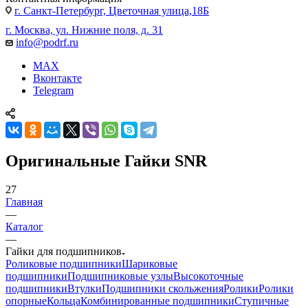
г. Санкт-Петербург, Цветочная улица,18Б
г. Москва, ул. Нижние поля, д. 31
info@podrf.ru
MAX
Вконтакте
Telegram
Оригинальные Гайки SNR
27
Главная
—
Каталог
—
Гайки для подшипников
Роликовые подшипники
Шариковые
подшипники
Подшипниковые узлы
Высокоточные
подшипники
Втулки
Подшипники скольжения
Ролики
Ролики
опорные
Кольца
Комбинированные подшипники
Ступичные