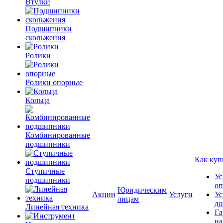
Втулки
Подшипники
скольжения
Ролики
Ролики опорные
Кольца
Комбинированные
подшипники
Как куп
Ступичные
Ус
подшипники
оп
Юридическим
Акции
Услуги
Ус
лицам
до
Линейная техника
Га
на