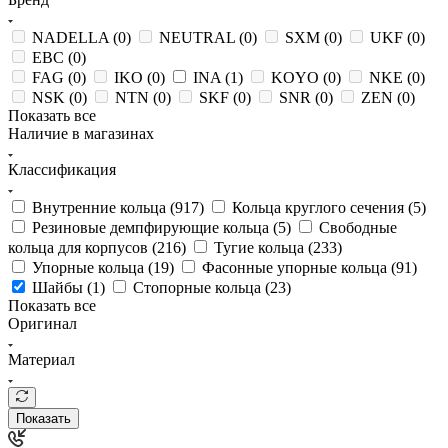
NADELLA (
0
)
NEUTRAL (
0
)
SXM (
0
)
UKF (
0
)
EBC (
0
)
FAG (
0
)
IKO (
0
)
INA (
1
)
KOYO (
0
)
NKE (
0
)
NSK (
0
)
NTN (
0
)
SKF (
0
)
SNR (
0
)
ZEN (
0
)
Показать все
Наличие в магазинах
Классификация
Внутренние кольца (
917
)
Кольца круглого сечения (
5
)
Резиновые демпфирующие кольца (
5
)
Свободные
кольца для корпусов (
216
)
Тугие кольца (
233
)
Упорные кольца (
19
)
Фасонные упорные кольца (
91
)
Шайбы (
1
)
Стопорные кольца (
23
)
Показать все
Оригинал
Материал
Показать