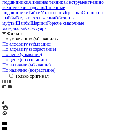
подшипники
Линейная техника
Инструмент
Резино-
технические изделия
Линейные
подшипники
Гайки
Уплотнения
Крышки
Стопорные
шайбы
Втулки скольжения
Обгонные
муфты
Шайбы
Шарики
Горюче-смазочные
материалы
Аксессуары
Фильтр
По умолчанию (убывание)
По алфавиту (убывание)
По алфавиту (возрастание)
По цене (убывание)
По цене (возрастание)
По наличию (убывание)
По наличию (возрастание)
Только оригинал