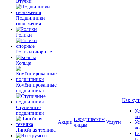
Втулки
Подшипники
скольжения
Ролики
Ролики опорные
Кольца
Комбинированные
подшипники
Как куп
Ступичные
Ус
подшипники
оп
Юридическим
Акции
Услуги
Ус
лицам
до
Линейная техника
Га
на