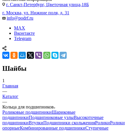
г. Санкт-Петербург, Цветочная улица,18Б
г. Москва, ул. Нижние поля, д. 31
info@podrf.ru
MAX
Вконтакте
Telegram
Шайбы
1
Главная
—
Каталог
—
Кольца для подшипников
Роликовые подшипники
Шариковые
подшипники
Подшипниковые узлы
Высокоточные
подшипники
Втулки
Подшипники скольжения
Ролики
Ролики
опорные
Комбинированные подшипники
Ступичные