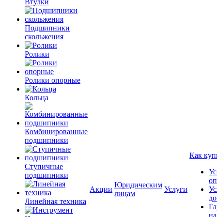
Втулки
Подшипники
скольжения
Ролики
Ролики опорные
Кольца
Комбинированные
подшипники
Как куп
Ступичные
Ус
подшипники
оп
Юридическим
Акции
Услуги
Ус
лицам
до
Линейная техника
Га
на