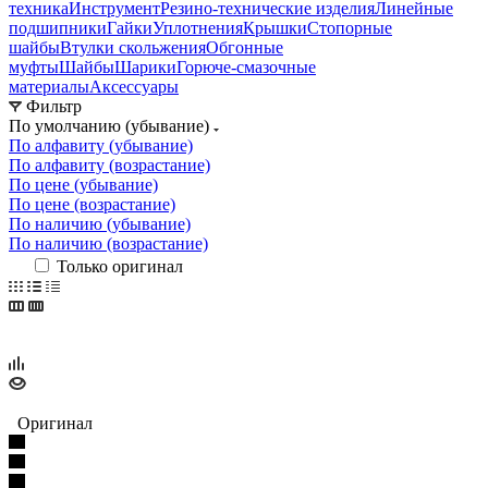
техника
Инструмент
Резино-технические изделия
Линейные
подшипники
Гайки
Уплотнения
Крышки
Стопорные
шайбы
Втулки скольжения
Обгонные
муфты
Шайбы
Шарики
Горюче-смазочные
материалы
Аксессуары
Фильтр
По умолчанию (убывание)
По алфавиту (убывание)
По алфавиту (возрастание)
По цене (убывание)
По цене (возрастание)
По наличию (убывание)
По наличию (возрастание)
Только оригинал
Оригинал