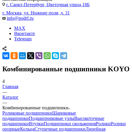
г. Санкт-Петербург, Цветочная улица,18Б
г. Москва, ул. Нижние поля, д. 31
info@podrf.ru
MAX
Вконтакте
Telegram
Комбинированные подшипники KOYO
4
Главная
—
Каталог
—
Комбинированные подшипники
Роликовые подшипники
Шариковые
подшипники
Подшипниковые узлы
Высокоточные
подшипники
Втулки
Подшипники скольжения
Ролики
Ролики
опорные
Кольца
Ступичные подшипники
Линейная