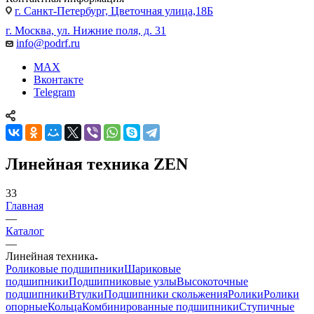
г. Санкт-Петербург, Цветочная улица,18Б
г. Москва, ул. Нижние поля, д. 31
info@podrf.ru
MAX
Вконтакте
Telegram
Линейная техника ZEN
33
Главная
—
Каталог
—
Линейная техника
Роликовые подшипники
Шариковые
подшипники
Подшипниковые узлы
Высокоточные
подшипники
Втулки
Подшипники скольжения
Ролики
Ролики
опорные
Кольца
Комбинированные подшипники
Ступичные