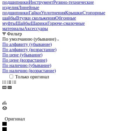
подшипники
Инструмент
Резино-технические
изделия
Линейные
подшипники
Гайки
Уплотнения
Крышки
Стопорные
шайбы
Втулки скольжения
Обгонные
муфты
Шайбы
Шарики
Горюче-смазочные
материалы
Аксессуары
Фильтр
По умолчанию (убывание)
По алфавиту (убывание)
По алфавиту (возрастание)
По цене (убывание)
По цене (возрастание)
По наличию (убывание)
По наличию (возрастание)
Только оригинал
Оригинал