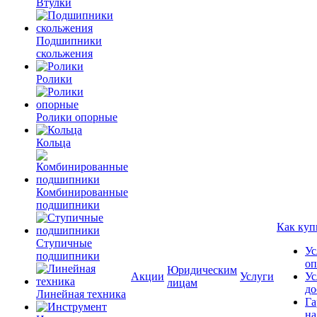
Втулки
Подшипники
скольжения
Ролики
Ролики опорные
Кольца
Комбинированные
подшипники
Как куп
Ступичные
Ус
подшипники
оп
Юридическим
Акции
Услуги
Ус
лицам
до
Линейная техника
Га
на