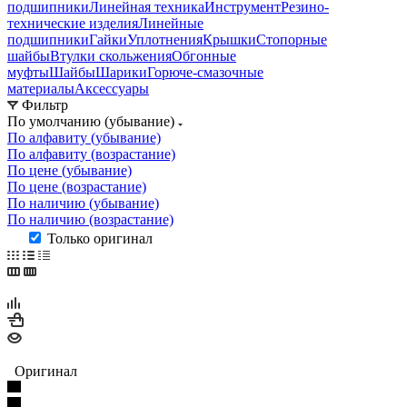
подшипники
Линейная техника
Инструмент
Резино-
технические изделия
Линейные
подшипники
Гайки
Уплотнения
Крышки
Стопорные
шайбы
Втулки скольжения
Обгонные
муфты
Шайбы
Шарики
Горюче-смазочные
материалы
Аксессуары
Фильтр
По умолчанию (убывание)
По алфавиту (убывание)
По алфавиту (возрастание)
По цене (убывание)
По цене (возрастание)
По наличию (убывание)
По наличию (возрастание)
Только оригинал
Оригинал