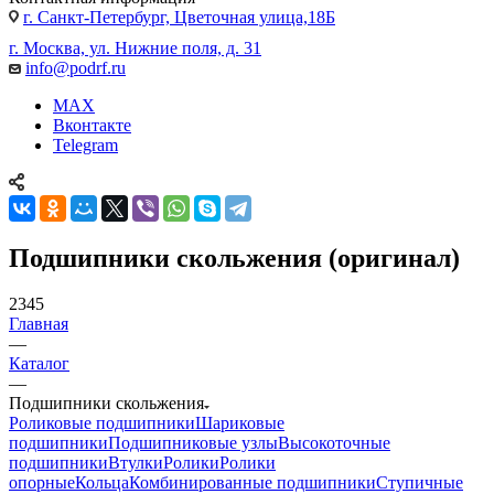
г. Санкт-Петербург, Цветочная улица,18Б
г. Москва, ул. Нижние поля, д. 31
info@podrf.ru
MAX
Вконтакте
Telegram
Подшипники скольжения (оригинал)
2345
Главная
—
Каталог
—
Подшипники скольжения
Роликовые подшипники
Шариковые
подшипники
Подшипниковые узлы
Высокоточные
подшипники
Втулки
Ролики
Ролики
опорные
Кольца
Комбинированные подшипники
Ступичные