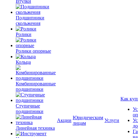
Втулки
Подшипники
скольжения
Ролики
Ролики опорные
Кольца
Комбинированные
подшипники
Как куп
Ступичные
Ус
подшипники
оп
Юридическим
Акции
Услуги
Ус
лицам
до
Линейная техника
Га
на