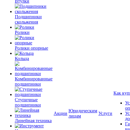
Втулки
Подшипники
скольжения
Ролики
Ролики опорные
Кольца
Комбинированные
подшипники
Как куп
Ступичные
Ус
подшипники
оп
Юридическим
Акции
Услуги
Ус
лицам
до
Линейная техника
Га
на