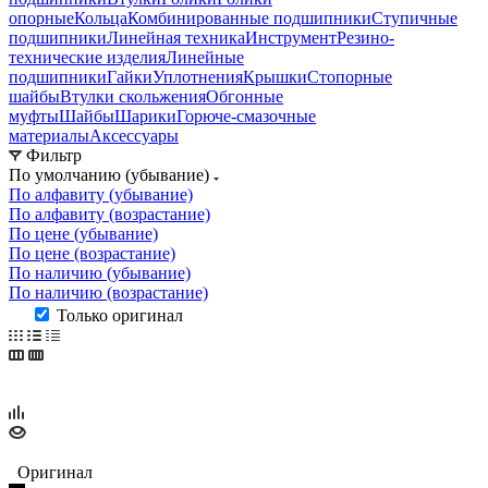
опорные
Кольца
Комбинированные подшипники
Ступичные
подшипники
Линейная техника
Инструмент
Резино-
технические изделия
Линейные
подшипники
Гайки
Уплотнения
Крышки
Стопорные
шайбы
Втулки скольжения
Обгонные
муфты
Шайбы
Шарики
Горюче-смазочные
материалы
Аксессуары
Фильтр
По умолчанию (убывание)
По алфавиту (убывание)
По алфавиту (возрастание)
По цене (убывание)
По цене (возрастание)
По наличию (убывание)
По наличию (возрастание)
Только оригинал
Оригинал