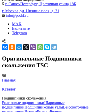
г. Санкт-Петербург, Цветочная улица,18Б
г. Москва, ул. Нижние поля, д. 31
info@podrf.ru
MAX
Вконтакте
Telegram
Оригинальные Подшипники
скольжения TSC
96
Главная
—
Каталог
—
Подшипники скольжения
Роликовые подшипники
Шариковые
подшипники
Подшипниковые узлы
Высокоточные
подшипники
Втулки
Ролики
Ролики