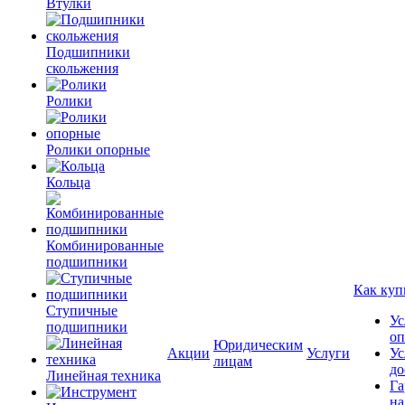
Втулки
Подшипники
скольжения
Ролики
Ролики опорные
Кольца
Комбинированные
подшипники
Как куп
Ступичные
Ус
подшипники
оп
Юридическим
Акции
Услуги
Ус
лицам
до
Линейная техника
Га
на