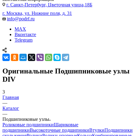
г. Санкт-Петербург, Цветочная улица,18Б
г. Москва, ул. Нижние поля, д. 31
info@podrf.ru
MAX
Вконтакте
Telegram
Оригинальные Подшипниковые узлы
DIV
3
Главная
—
Каталог
—
Подшипниковые узлы
Роликовые подшипники
Шариковые
подшипники
Высокоточные подшипники
Втулки
Подшипники
скольжения
Ролики
Ролики опорные
Кольца
Комбинированные