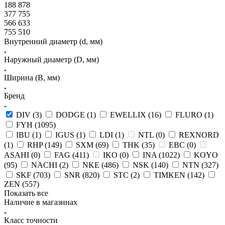
188 878
377 755
566 633
755 510
Внутренний диаметр (d, мм)
Наружный диаметр (D, мм)
Ширина (B, мм)
Бренд
DIV (
3
)
DODGE (
1
)
EWELLIX (
16
)
FLURO (
1
)
FYH (
1095
)
IBU (
1
)
IGUS (
1
)
LDI (
1
)
NTL (
0
)
REXNORD
(
1
)
RHP (
149
)
SXM (
69
)
THK (
35
)
EBC (
0
)
ASAHI (
0
)
FAG (
411
)
IKO (
0
)
INA (
1022
)
KOYO
(
95
)
NACHI (
2
)
NKE (
486
)
NSK (
140
)
NTN (
327
)
SKF (
703
)
SNR (
820
)
STC (
2
)
TIMKEN (
142
)
ZEN (
557
)
Показать все
Наличие в магазинах
Класс точности