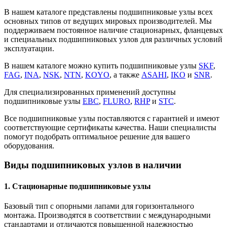
В нашем каталоге представлены подшипниковые узлы всех
основных типов от ведущих мировых производителей. Мы
поддерживаем постоянное наличие стационарных, фланцевых
и специальных подшипниковых узлов для различных условий
эксплуатации.
В нашем каталоге можно купить подшипниковые узлы
SKF
,
FAG
,
INA
,
NSK
,
NTN
,
KOYO
, а также
ASAHI
,
IKO
и
SNR
.
Для специализированных применений доступны
подшипниковые узлы
EBC
,
FLURO
,
RHP
и
STC
.
Все подшипниковые узлы поставляются с гарантией и имеют
соответствующие сертификаты качества. Наши специалисты
помогут подобрать оптимальное решение для вашего
оборудования.
Виды подшипниковых узлов в наличии
1. Стационарные подшипниковые узлы
Базовый тип с опорными лапами для горизонтального
монтажа. Производятся в соответствии с международными
стандартами и отличаются повышенной надежностью