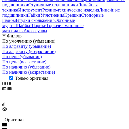
подшипники
Ступичные подшипники
Линейная
техника
Инструмент
Резино-технические изделия
Линейные
подшипники
Гайки
Уплотнения
Крышки
Стопорные
шайбы
Втулки скольжения
Обгонные
муфты
Шайбы
Шарики
Горюче-смазочные
материалы
Аксессуары
Фильтр
По умолчанию (убывание)
По алфавиту (убывание)
По алфавиту (возрастание)
По цене (убывание)
По цене (возрастание)
По наличию (убывание)
По наличию (возрастание)
Только оригинал
Оригинал