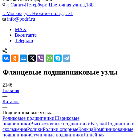
г. Санкт-Петербург, Цветочная улица,18Б
г. Москва, ул. Нижние поля, д. 31
info@podrf.ru
MAX
Вконтакте
Telegram
Фланцевые подшипниковые узлы
2146
Главная
—
Каталог
—
Подшипниковые узлы
Роликовые подшипники
Шариковые
подшипники
Высокоточные подшипники
Втулки
Подшипники
скольжения
Ролики
Ролики опорные
Кольца
Комбинированные
подшипники
Ступичные подшипники
Линейная