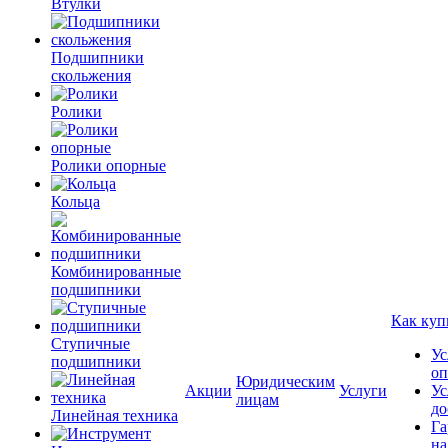
Втулки
Подшипники
скольжения
Ролики
Ролики опорные
Кольца
Комбинированные
подшипники
Как куп
Ступичные
Ус
подшипники
оп
Юридическим
Акции
Услуги
Ус
лицам
до
Линейная техника
Га
на