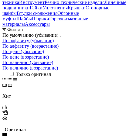
техника
Инструмент
Резино-технические изделия
Линейные
подшипники
Гайки
Уплотнения
Крышки
Стопорные
шайбы
Втулки скольжения
Обгонные
муфты
Шайбы
Шарики
Горюче-смазочные
материалы
Аксессуары
Фильтр
По умолчанию (убывание)
По алфавиту (убывание)
По алфавиту (возрастание)
По цене (убывание)
По цене (возрастание)
По наличию (убывание)
По наличию (возрастание)
Только оригинал
Хит
Оригинал