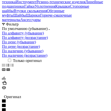
техника
Инструмент
Резино-технические изделия
Линейные
подшипники
Гайки
Уплотнения
Крышки
Стопорные
шайбы
Втулки скольжения
Обгонные
муфты
Шайбы
Шарики
Горюче-смазочные
материалы
Аксессуары
Фильтр
По умолчанию (убывание)
По алфавиту (убывание)
По алфавиту (возрастание)
По цене (убывание)
По цене (возрастание)
По наличию (убывание)
По наличию (возрастание)
Только оригинал
Оригинал