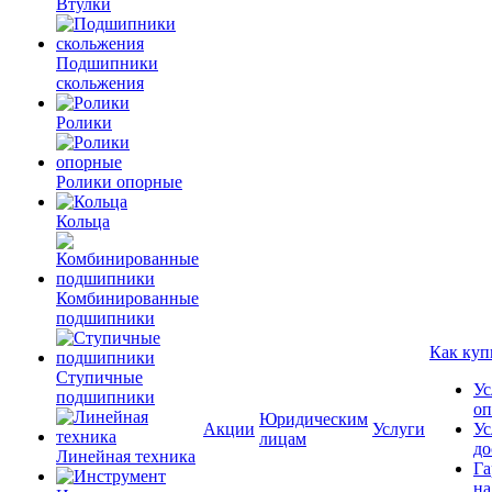
Втулки
Подшипники
скольжения
Ролики
Ролики опорные
Кольца
Комбинированные
подшипники
Как куп
Ступичные
Ус
подшипники
оп
Юридическим
Акции
Услуги
Ус
лицам
до
Линейная техника
Га
на