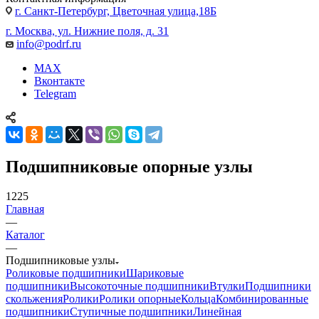
г. Санкт-Петербург, Цветочная улица,18Б
г. Москва, ул. Нижние поля, д. 31
info@podrf.ru
MAX
Вконтакте
Telegram
Подшипниковые опорные узлы
1225
Главная
—
Каталог
—
Подшипниковые узлы
Роликовые подшипники
Шариковые
подшипники
Высокоточные подшипники
Втулки
Подшипники
скольжения
Ролики
Ролики опорные
Кольца
Комбинированные
подшипники
Ступичные подшипники
Линейная