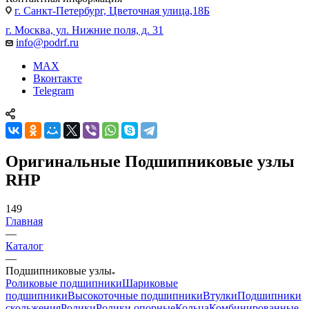
г. Санкт-Петербург, Цветочная улица,18Б
г. Москва, ул. Нижние поля, д. 31
info@podrf.ru
MAX
Вконтакте
Telegram
Оригинальные Подшипниковые узлы
RHP
149
Главная
—
Каталог
—
Подшипниковые узлы
Роликовые подшипники
Шариковые
подшипники
Высокоточные подшипники
Втулки
Подшипники
скольжения
Ролики
Ролики опорные
Кольца
Комбинированные