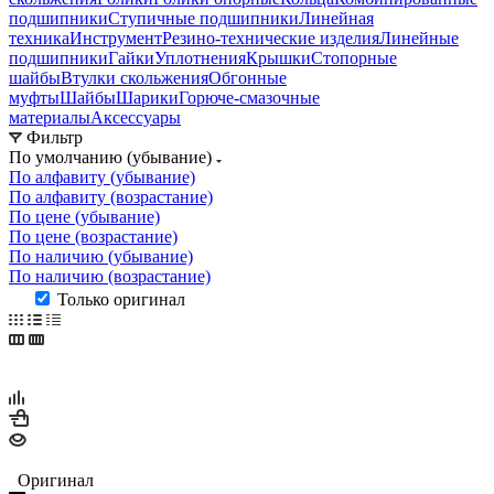
подшипники
Ступичные подшипники
Линейная
техника
Инструмент
Резино-технические изделия
Линейные
подшипники
Гайки
Уплотнения
Крышки
Стопорные
шайбы
Втулки скольжения
Обгонные
муфты
Шайбы
Шарики
Горюче-смазочные
материалы
Аксессуары
Фильтр
По умолчанию (убывание)
По алфавиту (убывание)
По алфавиту (возрастание)
По цене (убывание)
По цене (возрастание)
По наличию (убывание)
По наличию (возрастание)
Только оригинал
Оригинал