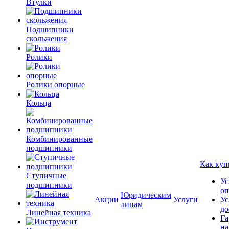
Втулки
Подшипники
скольжения
Ролики
Ролики опорные
Кольца
Комбинированные
подшипники
Как куп
Ступичные
Ус
подшипники
оп
Юридическим
Акции
Услуги
Ус
лицам
до
Линейная техника
Га
на