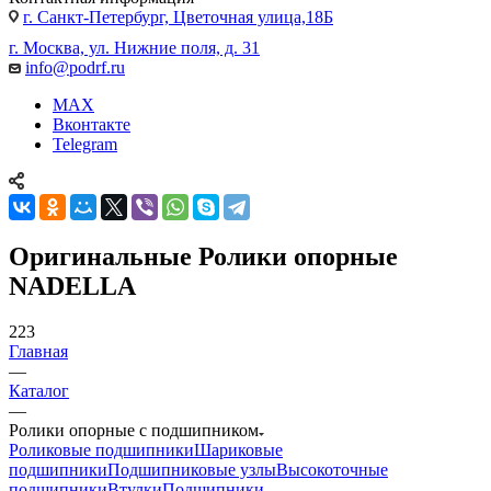
г. Санкт-Петербург, Цветочная улица,18Б
г. Москва, ул. Нижние поля, д. 31
info@podrf.ru
MAX
Вконтакте
Telegram
Оригинальные Ролики опорные
NADELLA
223
Главная
—
Каталог
—
Ролики опорные с подшипником
Роликовые подшипники
Шариковые
подшипники
Подшипниковые узлы
Высокоточные
подшипники
Втулки
Подшипники