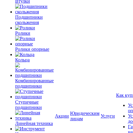
Втулки
Подшипники
скольжения
Ролики
Ролики опорные
Кольца
Комбинированные
подшипники
Как куп
Ступичные
Ус
подшипники
оп
Юридическим
Акции
Услуги
Ус
лицам
до
Линейная техника
Га
на