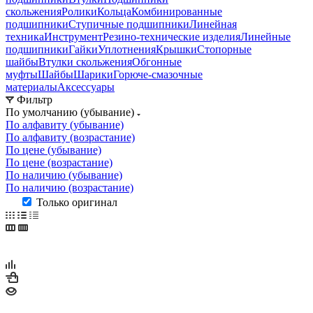
скольжения
Ролики
Кольца
Комбинированные
подшипники
Ступичные подшипники
Линейная
техника
Инструмент
Резино-технические изделия
Линейные
подшипники
Гайки
Уплотнения
Крышки
Стопорные
шайбы
Втулки скольжения
Обгонные
муфты
Шайбы
Шарики
Горюче-смазочные
материалы
Аксессуары
Фильтр
По умолчанию (убывание)
По алфавиту (убывание)
По алфавиту (возрастание)
По цене (убывание)
По цене (возрастание)
По наличию (убывание)
По наличию (возрастание)
Только оригинал