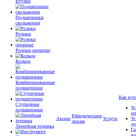
Втулки
Подшипники
скольжения
Ролики
Ролики опорные
Кольца
Комбинированные
подшипники
Как куп
Ступичные
Ус
подшипники
оп
Юридическим
Акции
Услуги
Ус
лицам
до
Линейная техника
Га
на