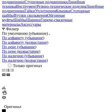
подшипники
Ступичные подшипники
Линейная
техника
Инструмент
Резино-технические изделия
Линейные
подшипники
Гайки
Уплотнения
Крышки
Стопорные
шайбы
Втулки скольжения
Обгонные
муфты
Шайбы
Шарики
Горюче-смазочные
материалы
Аксессуары
Фильтр
По умолчанию (убывание)
По алфавиту (убывание)
По алфавиту (возрастание)
По цене (убывание)
По цене (возрастание)
По наличию (убывание)
По наличию (возрастание)
Только оригинал
Оригинал