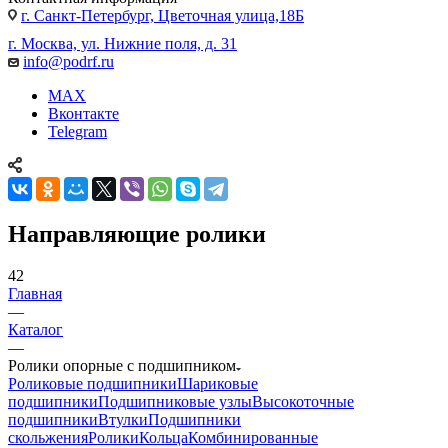
г. Санкт-Петербург, Цветочная улица,18Б
г. Москва, ул. Нижние поля, д. 31
info@podrf.ru
MAX
Вконтакте
Telegram
Направляющие ролики
42
Главная
—
Каталог
—
Ролики опорные с подшипником
Роликовые подшипники
Шариковые
подшипники
Подшипниковые узлы
Высокоточные
подшипники
Втулки
Подшипники
скольжения
Ролики
Кольца
Комбинированные