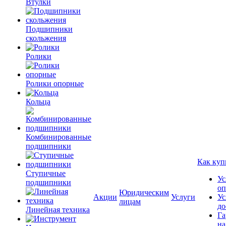
Втулки
Подшипники
скольжения
Ролики
Ролики опорные
Кольца
Комбинированные
подшипники
Как куп
Ступичные
Ус
подшипники
оп
Юридическим
Акции
Услуги
Ус
лицам
до
Линейная техника
Га
на