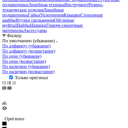
подшипники
Линейная техника
Инструмент
Резино-
технические изделия
Линейные
подшипники
Гайки
Уплотнения
Крышки
Стопорные
шайбы
Втулки скольжения
Обгонные
муфты
Шайбы
Шарики
Горюче-смазочные
материалы
Аксессуары
Фильтр
По умолчанию (убывание)
По алфавиту (убывание)
По алфавиту (возрастание)
По цене (убывание)
По цене (возрастание)
По наличию (убывание)
По наличию (возрастание)
Только оригинал
Оригинал