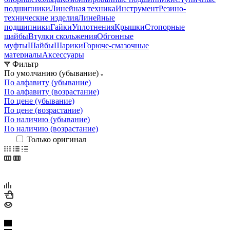
подшипники
Линейная техника
Инструмент
Резино-
технические изделия
Линейные
подшипники
Гайки
Уплотнения
Крышки
Стопорные
шайбы
Втулки скольжения
Обгонные
муфты
Шайбы
Шарики
Горюче-смазочные
материалы
Аксессуары
Фильтр
По умолчанию (убывание)
По алфавиту (убывание)
По алфавиту (возрастание)
По цене (убывание)
По цене (возрастание)
По наличию (убывание)
По наличию (возрастание)
Только оригинал