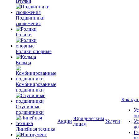
Втулки
Подшипники
скольжения
Ролики
Ролики опорные
Кольца
Комбинированные
подшипники
Как куп
Ступичные
Ус
подшипники
оп
Юридическим
Акции
Услуги
Ус
лицам
до
Линейная техника
Га
на