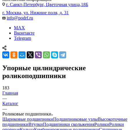
г. Санкт-Петербург, Цветочная улица,18Б
г. Москва, ул. Нижние поля, д. 31
info@podrf.ru
MAX
Вконтакте
Telegram
Упорные цилиндрические
роликоподшипники
183
Главная
—
Каталог
—
Роликовые подшипники
Шариковые подшипники
Подшипниковые узлы
Высокоточные
подшипники
Втулки
Подшипники скольжения
Ролики
Ролики
опорные
Кольца
Комбинированные подшипники
Ступичные