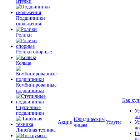
Втулки
Подшипники
скольжения
Ролики
Ролики опорные
Кольца
Комбинированные
подшипники
Как куп
Ступичные
Ус
подшипники
оп
Юридическим
Акции
Услуги
Ус
лицам
до
Линейная техника
Га
на