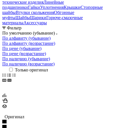
технические изделия
Линейные
подшипники
Гайки
Уплотнения
Крышки
Стопорные
шайбы
Втулки скольжения
Обгонные
муфты
Шайбы
Шарики
Горюче-смазочные
материалы
Аксессуары
Фильтр
По умолчанию (убывание)
По алфавиту (убывание)
По алфавиту (возрастание)
По цене (убывание)
По цене (возрастание)
По наличию (убывание)
По наличию (возрастание)
Только оригинал
Оригинал