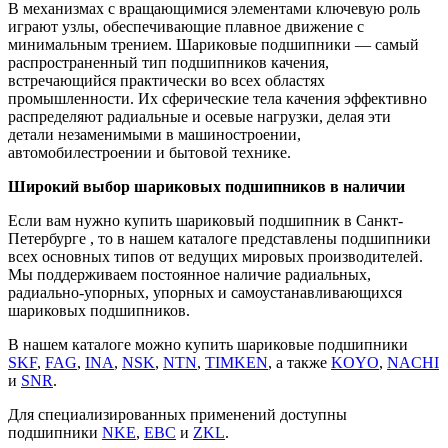
В механизмах с вращающимися элементами ключевую роль
играют узлы, обеспечивающие плавное движение с
минимальным трением. Шариковые подшипники — самый
распространенный тип подшипников качения,
встречающийся практически во всех областях
промышленности. Их сферические тела качения эффективно
распределяют радиальные и осевые нагрузки, делая эти
детали незаменимыми в машиностроении,
автомобилестроении и бытовой технике.
Широкий выбор шариковых подшипников в наличии
Если вам нужно купить шариковый подшипник в Санкт-
Петербурге , то в нашем каталоге представлены подшипники
всех основных типов от ведущих мировых производителей.
Мы поддерживаем постоянное наличие радиальных,
радиально-упорных, упорных и самоустанавливающихся
шариковых подшипников.
В нашем каталоге можно купить шариковые подшипники
SKF
,
FAG
,
INA
,
NSK
,
NTN
,
TIMKEN
, а также
KOYO
,
NACHI
и
SNR
.
Для специализированных применений доступны
подшипники
NKE
,
EBC
и
ZKL
.