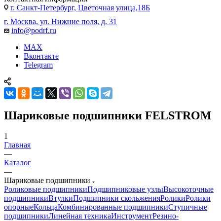
г. Санкт-Петербург, Цветочная улица,18Б
г. Москва, ул. Нижние поля, д. 31
info@podrf.ru
MAX
Вконтакте
Telegram
Шариковые подшипники FELSTROM
1
Главная
—
Каталог
—
Шариковые подшипники
Роликовые подшипники
Подшипниковые узлы
Высокоточные
подшипники
Втулки
Подшипники скольжения
Ролики
Ролики
опорные
Кольца
Комбинированные подшипники
Ступичные
подшипники
Линейная техника
Инструмент
Резино-