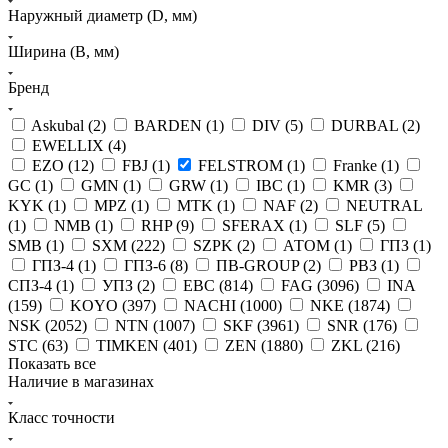
Наружный диаметр (D, мм)
Ширина (B, мм)
Бренд
Askubal (
2
)
BARDEN (
1
)
DIV (
5
)
DURBAL (
2
)
EWELLIX (
4
)
EZO (
12
)
FBJ (
1
)
FELSTROM (
1
)
Franke (
1
)
GC (
1
)
GMN (
1
)
GRW (
1
)
IBC (
1
)
KMR (
3
)
KYK (
1
)
MPZ (
1
)
MTK (
1
)
NAF (
2
)
NEUTRAL
(
1
)
NMB (
1
)
RHP (
9
)
SFERAX (
1
)
SLF (
5
)
SMB (
1
)
SXM (
222
)
SZPK (
2
)
АТОМ (
1
)
ГПЗ (
1
)
ГПЗ-4 (
1
)
ГПЗ-6 (
8
)
ПВ-GROUP (
2
)
РВЗ (
1
)
СПЗ-4 (
1
)
УПЗ (
2
)
EBC (
814
)
FAG (
3096
)
INA
(
159
)
KOYO (
397
)
NACHI (
1000
)
NKE (
1874
)
NSK (
2052
)
NTN (
1007
)
SKF (
3961
)
SNR (
176
)
STC (
63
)
TIMKEN (
401
)
ZEN (
1880
)
ZKL (
216
)
Показать все
Наличие в магазинах
Класс точности