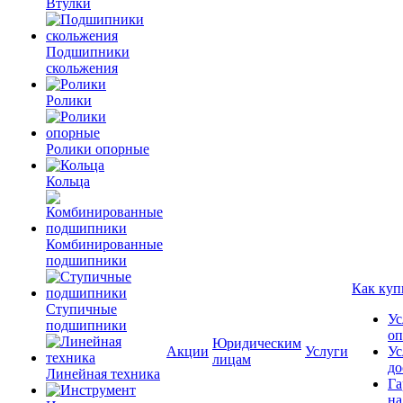
Втулки
Подшипники
скольжения
Ролики
Ролики опорные
Кольца
Комбинированные
подшипники
Как куп
Ступичные
Ус
подшипники
оп
Юридическим
Акции
Услуги
Ус
лицам
до
Линейная техника
Га
на