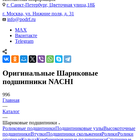
г. Санкт-Петербург, Цветочная улица,18Б
г. Москва, ул. Нижние поля, д. 31
info@podrf.ru
MAX
Вконтакте
Telegram
Оригинальные Шариковые
подшипники NACHI
996
Главная
—
Каталог
—
Шариковые подшипники
Роликовые подшипники
Подшипниковые узлы
Высокоточные
подшипники
Втулки
Подшипники скольжения
Ролики
Ролики
опорные
Кольца
Комбинированные подшипники
Ступичные