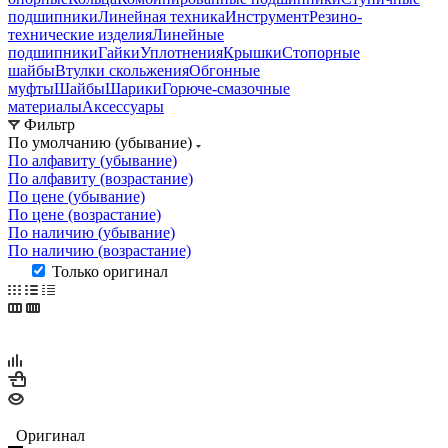
подшипники
Линейная техника
Инструмент
Резино-
технические изделия
Линейные
подшипники
Гайки
Уплотнения
Крышки
Стопорные
шайбы
Втулки скольжения
Обгонные
муфты
Шайбы
Шарики
Горюче-смазочные
материалы
Аксессуары
Фильтр
По умолчанию (убывание)
По алфавиту (убывание)
По алфавиту (возрастание)
По цене (убывание)
По цене (возрастание)
По наличию (убывание)
По наличию (возрастание)
Только оригинал
Оригинал