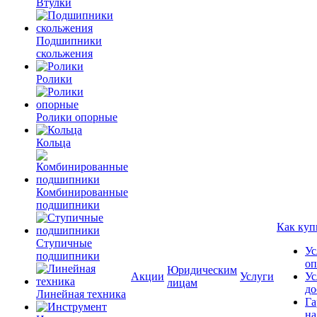
Втулки
Подшипники
скольжения
Ролики
Ролики опорные
Кольца
Комбинированные
подшипники
Как куп
Ступичные
Ус
подшипники
оп
Юридическим
Акции
Услуги
Ус
лицам
до
Линейная техника
Га
на