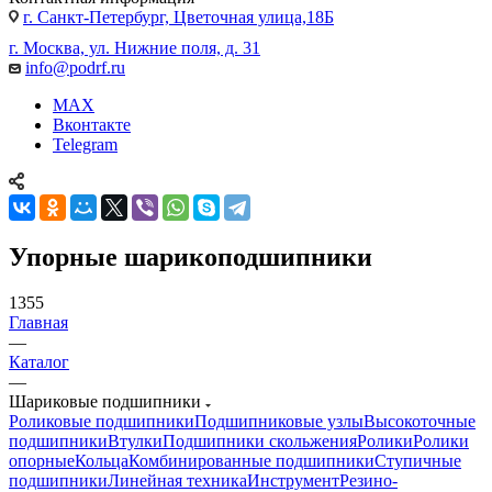
г. Санкт-Петербург, Цветочная улица,18Б
г. Москва, ул. Нижние поля, д. 31
info@podrf.ru
MAX
Вконтакте
Telegram
Упорные шарикоподшипники
1355
Главная
—
Каталог
—
Шариковые подшипники
Роликовые подшипники
Подшипниковые узлы
Высокоточные
подшипники
Втулки
Подшипники скольжения
Ролики
Ролики
опорные
Кольца
Комбинированные подшипники
Ступичные
подшипники
Линейная техника
Инструмент
Резино-