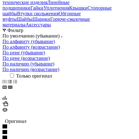
технические изделия
Линейные
подшипники
Гайки
Уплотнения
Крышки
Стопорные
шайбы
Втулки скольжения
Обгонные
муфты
Шайбы
Шарики
Горюче-смазочные
материалы
Аксессуары
Фильтр
По умолчанию (убывание)
По алфавиту (убывание)
По алфавиту (возрастание)
По цене (убывание)
По цене (возрастание)
По наличию (убывание)
По наличию (возрастание)
Только оригинал
Оригинал