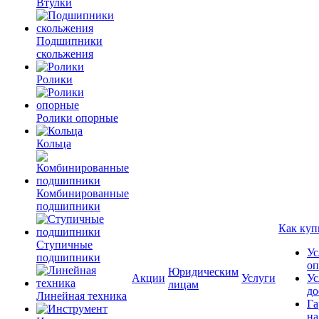
Втулки
Подшипники
скольжения
Ролики
Ролики опорные
Кольца
Комбинированные
подшипники
Как куп
Ступичные
Ус
подшипники
оп
Юридическим
Акции
Услуги
Ус
лицам
до
Линейная техника
Га
на