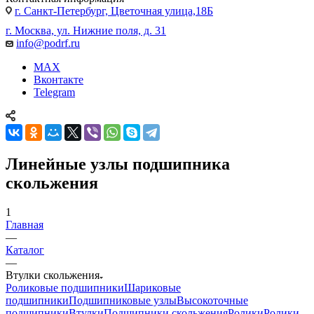
г. Санкт-Петербург, Цветочная улица,18Б
г. Москва, ул. Нижние поля, д. 31
info@podrf.ru
MAX
Вконтакте
Telegram
Линейные узлы подшипника
скольжения
1
Главная
—
Каталог
—
Втулки скольжения
Роликовые подшипники
Шариковые
подшипники
Подшипниковые узлы
Высокоточные
подшипники
Втулки
Подшипники скольжения
Ролики
Ролики