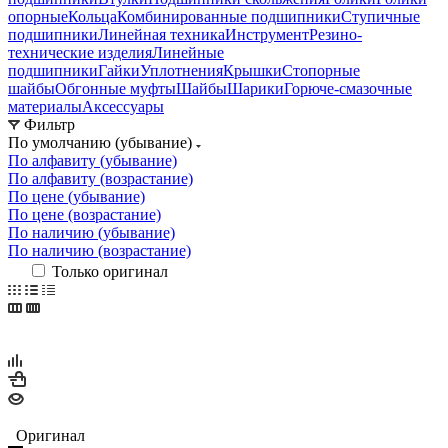
опорные
Кольца
Комбинированные подшипники
Ступичные
подшипники
Линейная техника
Инструмент
Резино-
технические изделия
Линейные
подшипники
Гайки
Уплотнения
Крышки
Стопорные
шайбы
Обгонные муфты
Шайбы
Шарики
Горюче-смазочные
материалы
Аксессуары
Фильтр
По умолчанию (убывание)
По алфавиту (убывание)
По алфавиту (возрастание)
По цене (убывание)
По цене (возрастание)
По наличию (убывание)
По наличию (возрастание)
Только оригинал
Оригинал