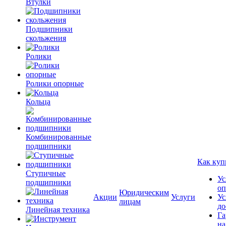
Втулки
Подшипники
скольжения
Ролики
Ролики опорные
Кольца
Комбинированные
подшипники
Как куп
Ступичные
Ус
подшипники
оп
Юридическим
Акции
Услуги
Ус
лицам
до
Линейная техника
Га
на