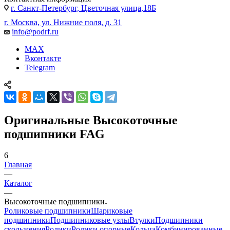
г. Санкт-Петербург, Цветочная улица,18Б
г. Москва, ул. Нижние поля, д. 31
info@podrf.ru
MAX
Вконтакте
Telegram
Оригинальные Высокоточные
подшипники FAG
6
Главная
—
Каталог
—
Высокоточные подшипники
Роликовые подшипники
Шариковые
подшипники
Подшипниковые узлы
Втулки
Подшипники
скольжения
Ролики
Ролики опорные
Кольца
Комбинированные