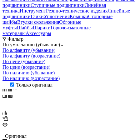
подшипники
Ступичные подшипники
Линейная
техника
Инструмент
Резино-технические изделия
Линейные
подшипники
Гайки
Уплотнения
Крышки
Стопорные
шайбы
Втулки скольжения
Обгонные
муфты
Шайбы
Шарики
Горюче-смазочные
материалы
Аксессуары
Фильтр
По умолчанию (убывание)
По алфавиту (убывание)
По алфавиту (возрастание)
По цене (убывание)
По цене (возрастание)
По наличию (убывание)
По наличию (возрастание)
Только оригинал
Оригинал