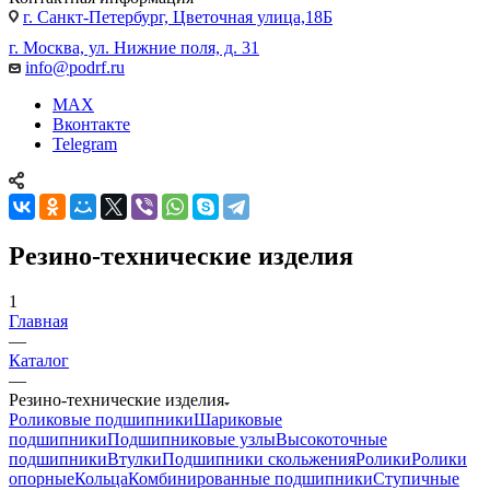
г. Санкт-Петербург, Цветочная улица,18Б
г. Москва, ул. Нижние поля, д. 31
info@podrf.ru
MAX
Вконтакте
Telegram
Резино-технические изделия
1
Главная
—
Каталог
—
Резино-технические изделия
Роликовые подшипники
Шариковые
подшипники
Подшипниковые узлы
Высокоточные
подшипники
Втулки
Подшипники скольжения
Ролики
Ролики
опорные
Кольца
Комбинированные подшипники
Ступичные