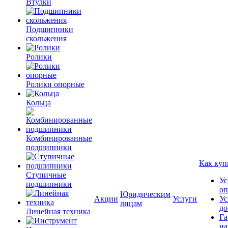
Втулки
Подшипники
скольжения
Ролики
Ролики опорные
Кольца
Комбинированные
подшипники
Как куп
Ступичные
Ус
подшипники
оп
Юридическим
Акции
Услуги
Ус
лицам
до
Линейная техника
Га
на