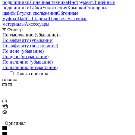
подшипники
Линейная техника
Инструмент
Линейные
подшипники
Гайки
Уплотнения
Крышки
Стопорные
шайбы
Втулки скольжения
Обгонные
муфты
Шайбы
Шарики
Горюче-смазочные
материалы
Аксессуары
Фильтр
По умолчанию (убывание)
По алфавиту (убывание)
По алфавиту (возрастание)
По цене (убывание)
По цене (возрастание)
По наличию (убывание)
По наличию (возрастание)
Только оригинал
Оригинал