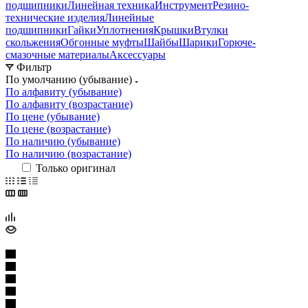
подшипники
Линейная техника
Инструмент
Резино-
технические изделия
Линейные
подшипники
Гайки
Уплотнения
Крышки
Втулки
скольжения
Обгонные муфты
Шайбы
Шарики
Горюче-
смазочные материалы
Аксессуары
Фильтр
По умолчанию (убывание)
По алфавиту (убывание)
По алфавиту (возрастание)
По цене (убывание)
По цене (возрастание)
По наличию (убывание)
По наличию (возрастание)
Только оригинал