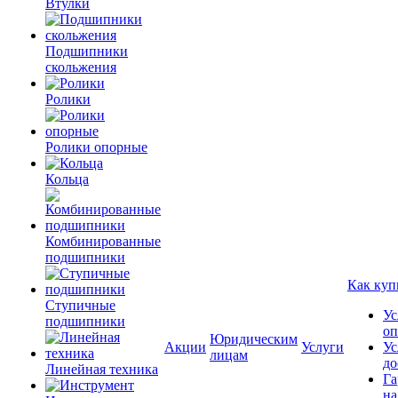
Втулки
Подшипники
скольжения
Ролики
Ролики опорные
Кольца
Комбинированные
подшипники
Как куп
Ступичные
Ус
подшипники
оп
Юридическим
Акции
Услуги
Ус
лицам
до
Линейная техника
Га
на