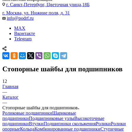
г. Санкт-Петербург, Цветочная улица,18Б
г. Москва, ул. Нижние поля, д. 31
info@podrf.ru
MAX
Вконтакте
Telegram
Стопорные шайбы для подшипников
12
Главная
—
Каталог
—
Стопорные шайбы для подшипников
Роликовые подшипники
Шариковые
подшипники
Подшипниковые узлы
Высокоточные
подшипники
Втулки
Подшипники скольжения
Ролики
Ролики
опорные
Кольца
Комбинированные подшипники
Ступичные