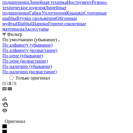
подшипники
Линейная техника
Инструмент
Резино-
технические изделия
Линейные
подшипники
Гайки
Уплотнения
Крышки
Стопорные
шайбы
Втулки скольжения
Обгонные
муфты
Шайбы
Шарики
Горюче-смазочные
материалы
Аксессуары
Фильтр
По умолчанию (убывание)
По алфавиту (убывание)
По алфавиту (возрастание)
По цене (убывание)
По цене (возрастание)
По наличию (убывание)
По наличию (возрастание)
Только оригинал
Оригинал