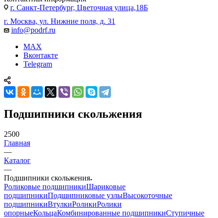
г. Санкт-Петербург, Цветочная улица,18Б
г. Москва, ул. Нижние поля, д. 31
info@podrf.ru
MAX
Вконтакте
Telegram
Подшипники скольжения
2500
Главная
—
Каталог
—
Подшипники скольжения
Роликовые подшипники
Шариковые
подшипники
Подшипниковые узлы
Высокоточные
подшипники
Втулки
Ролики
Ролики
опорные
Кольца
Комбинированные подшипники
Ступичные