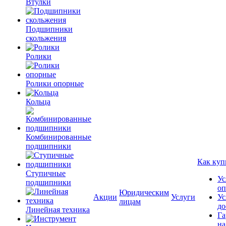
Втулки
Подшипники
скольжения
Ролики
Ролики опорные
Кольца
Комбинированные
подшипники
Как куп
Ступичные
Ус
подшипники
оп
Юридическим
Акции
Услуги
Ус
лицам
до
Линейная техника
Га
на