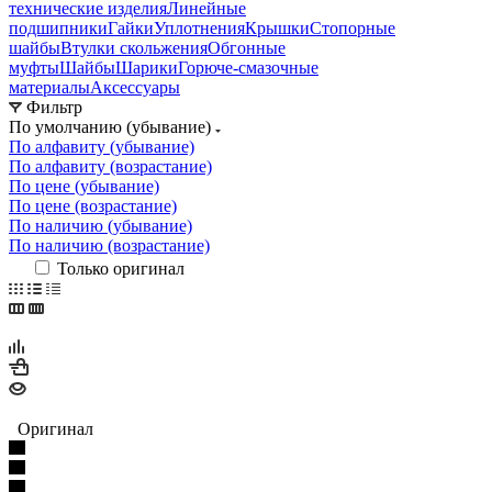
технические изделия
Линейные
подшипники
Гайки
Уплотнения
Крышки
Стопорные
шайбы
Втулки скольжения
Обгонные
муфты
Шайбы
Шарики
Горюче-смазочные
материалы
Аксессуары
Фильтр
По умолчанию (убывание)
По алфавиту (убывание)
По алфавиту (возрастание)
По цене (убывание)
По цене (возрастание)
По наличию (убывание)
По наличию (возрастание)
Только оригинал
Оригинал