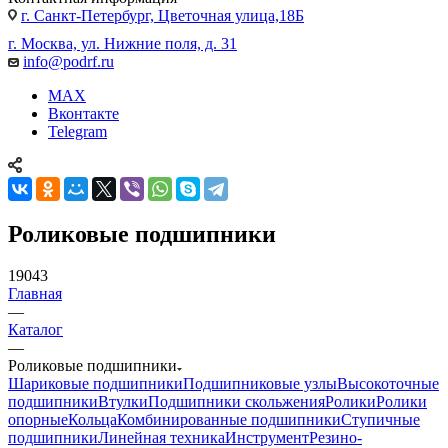
г. Санкт-Петербург, Цветочная улица,18Б
г. Москва, ул. Нижние поля, д. 31
info@podrf.ru
MAX
Вконтакте
Telegram
Роликовые подшипники
19043
Главная
—
Каталог
—
Роликовые подшипники
Шариковые подшипники
Подшипниковые узлы
Высокоточные
подшипники
Втулки
Подшипники скольжения
Ролики
Ролики
опорные
Кольца
Комбинированные подшипники
Ступичные
подшипники
Линейная техника
Инструмент
Резино-