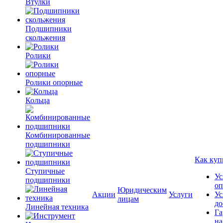
Втулки
Подшипники
скольжения
Ролики
Ролики опорные
Кольца
Комбинированные
подшипники
Как куп
Ступичные
Ус
подшипники
оп
Юридическим
Акции
Услуги
Ус
лицам
до
Линейная техника
Га
на