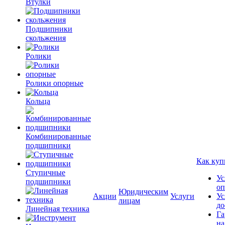
Втулки
Подшипники
скольжения
Ролики
Ролики опорные
Кольца
Комбинированные
подшипники
Как куп
Ступичные
Ус
подшипники
оп
Юридическим
Акции
Услуги
Ус
лицам
до
Линейная техника
Га
на