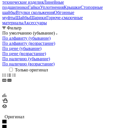
технические изделия
Линейные
подшипники
Гайки
Уплотнения
Крышки
Стопорные
шайбы
Втулки скольжения
Обгонные
муфты
Шайбы
Шарики
Горюче-смазочные
материалы
Аксессуары
Фильтр
По умолчанию (убывание)
По алфавиту (убывание)
По алфавиту (возрастание)
По цене (убывание)
По цене (возрастание)
По наличию (убывание)
По наличию (возрастание)
Только оригинал
Оригинал