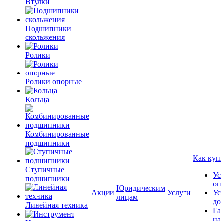
Втулки
Подшипники
скольжения
Ролики
Ролики опорные
Кольца
Комбинированные
подшипники
Как куп
Ступичные
Ус
подшипники
оп
Юридическим
Акции
Услуги
Ус
лицам
до
Линейная техника
Га
на