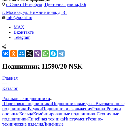
г. Санкт-Петербург, Цветочная улица,18Б
г. Москва, ул. Нижние поля, д. 31
info@podrf.ru
MAX
Вконтакте
Telegram
Подшипник 11590/20 NSK
Главная
—
Каталог
—
Роликовые подшипники
Шариковые подшипники
Подшипниковые узлы
Высокоточные
подшипники
Втулки
Подшипники скольжения
Ролики
Ролики
опорные
Кольца
Комбинированные подшипники
Ступичные
подшипники
Линейная техника
Инструмент
Резино-
технические изделия
Линейные