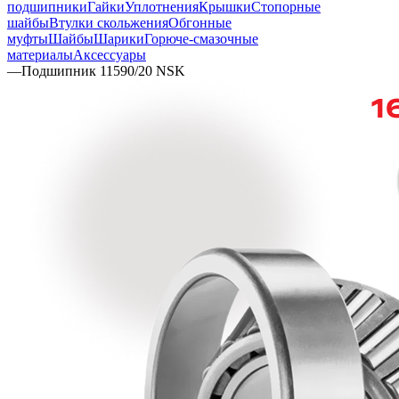
подшипники
Гайки
Уплотнения
Крышки
Стопорные
шайбы
Втулки скольжения
Обгонные
муфты
Шайбы
Шарики
Горюче-смазочные
материалы
Аксессуары
—
Подшипник 11590/20 NSK