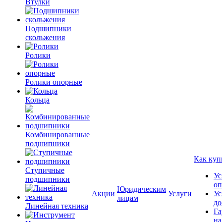
Втулки
Подшипники
скольжения
Ролики
Ролики опорные
Кольца
Комбинированные
подшипники
Как куп
Ступичные
Ус
подшипники
оп
Юридическим
Акции
Услуги
Ус
лицам
до
Линейная техника
Га
на