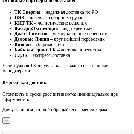
Основные партнеры по доставке:
ТК Энергия
– надежная доставка по РФ
ПЭК
– перевозка сборных грузов
КИТ ТК
– логистические решения
ЖелДорЭкспедиция
– ж/д перевозки
Джет Логистик
– международные перевозки
Деловые Линии
– крупнейший перевозчик
Возовоз
– сборные грузы
Байкал-Сервис ТК
– доставка в регионы
СДЭК
– экспресс-доставка
Если нужная ТК не указана — свяжитесь с нашими
менеджерами.
Курьерская доставка
Стоимость и сроки рассчитываются индивидуально при
оформлении.
Для уточнения деталей обращайтесь к менеджерам.