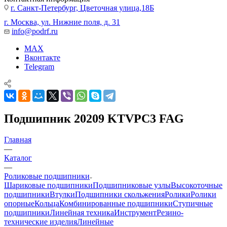
г. Санкт-Петербург, Цветочная улица,18Б
г. Москва, ул. Нижние поля, д. 31
info@podrf.ru
MAX
Вконтакте
Telegram
Подшипник 20209 KTVPC3 FAG
Главная
—
Каталог
—
Роликовые подшипники
Шариковые подшипники
Подшипниковые узлы
Высокоточные
подшипники
Втулки
Подшипники скольжения
Ролики
Ролики
опорные
Кольца
Комбинированные подшипники
Ступичные
подшипники
Линейная техника
Инструмент
Резино-
технические изделия
Линейные