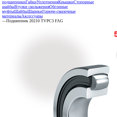
подшипники
Гайки
Уплотнения
Крышки
Стопорные
шайбы
Втулки скольжения
Обгонные
муфты
Шайбы
Шарики
Горюче-смазочные
материалы
Аксессуары
—
Подшипник 20210 TVPC3 FAG