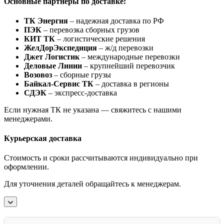
Основные партнеры по доставке:
ТК Энергия
– надежная доставка по РФ
ПЭК
– перевозка сборных грузов
КИТ ТК
– логистические решения
ЖелДорЭкспедиция
– ж/д перевозки
Джет Логистик
– международные перевозки
Деловые Линии
– крупнейший перевозчик
Возовоз
– сборные грузы
Байкал-Сервис ТК
– доставка в регионы
СДЭК
– экспресс-доставка
Если нужная ТК не указана — свяжитесь с нашими
менеджерами.
Курьерская доставка
Стоимость и сроки рассчитываются индивидуально при
оформлении.
Для уточнения деталей обращайтесь к менеджерам.