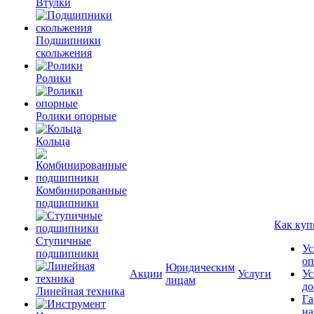
Втулки
Подшипники
скольжения
Ролики
Ролики опорные
Кольца
Комбинированные
подшипники
Как куп
Ступичные
Ус
подшипники
оп
Юридическим
Акции
Услуги
Ус
лицам
до
Линейная техника
Га
на