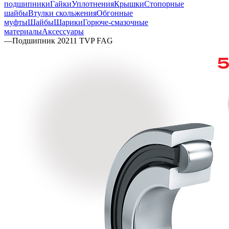
подшипники
Гайки
Уплотнения
Крышки
Стопорные
шайбы
Втулки скольжения
Обгонные
муфты
Шайбы
Шарики
Горюче-смазочные
материалы
Аксессуары
—
Подшипник 20211 TVP FAG