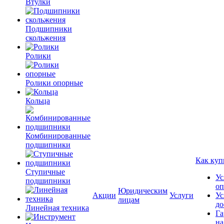
Втулки
Подшипники
скольжения
Ролики
Ролики опорные
Кольца
Комбинированные
подшипники
Как куп
Ступичные
Ус
подшипники
оп
Юридическим
Акции
Услуги
Ус
лицам
до
Линейная техника
Га
на