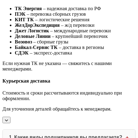
ТК Энергия
– надежная доставка по РФ
ПЭК
– перевозка сборных грузов
КИТ ТК
– логистические решения
ЖелДорЭкспедиция
– ж/д перевозки
Джет Логистик
– международные перевозки
Деловые Линии
– крупнейший перевозчик
Возовоз
– сборные грузы
Байкал-Сервис ТК
– доставка в регионы
СДЭК
– экспресс-доставка
Если нужная ТК не указана — свяжитесь с нашими
менеджерами.
Курьерская доставка
Стоимость и сроки рассчитываются индивидуально при
оформлении.
Для уточнения деталей обращайтесь к менеджерам.
1. Какие виды подшипников вы предлагаете?