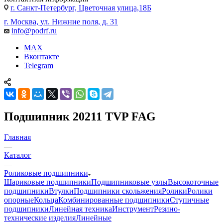
г. Санкт-Петербург, Цветочная улица,18Б
г. Москва, ул. Нижние поля, д. 31
info@podrf.ru
MAX
Вконтакте
Telegram
Подшипник 20211 TVP FAG
Главная
—
Каталог
—
Роликовые подшипники
Шариковые подшипники
Подшипниковые узлы
Высокоточные
подшипники
Втулки
Подшипники скольжения
Ролики
Ролики
опорные
Кольца
Комбинированные подшипники
Ступичные
подшипники
Линейная техника
Инструмент
Резино-
технические изделия
Линейные