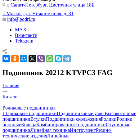
г. Санкт-Петербург, Цветочная улица,18Б
г. Москва, ул. Нижние поля, д. 31
info@podrf.ru
MAX
Вконтакте
Telegram
Подшипник 20212 KTVPC3 FAG
Главная
—
Каталог
—
Роликовые подшипники
Шариковые подшипники
Подшипниковые узлы
Высокоточные
подшипники
Втулки
Подшипники скольжения
Ролики
Ролики
опорные
Кольца
Комбинированные подшипники
Ступичные
подшипники
Линейная техника
Инструмент
Резино-
технические изделия
Линейные