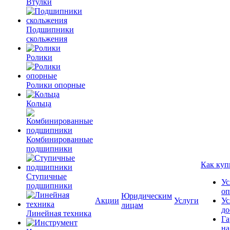
Втулки
Подшипники
скольжения
Ролики
Ролики опорные
Кольца
Комбинированные
подшипники
Как куп
Ступичные
Ус
подшипники
оп
Юридическим
Акции
Услуги
Ус
лицам
до
Линейная техника
Га
на