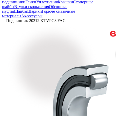
подшипники
Гайки
Уплотнения
Крышки
Стопорные
шайбы
Втулки скольжения
Обгонные
муфты
Шайбы
Шарики
Горюче-смазочные
материалы
Аксессуары
—
Подшипник 20212 KTVPC3 FAG