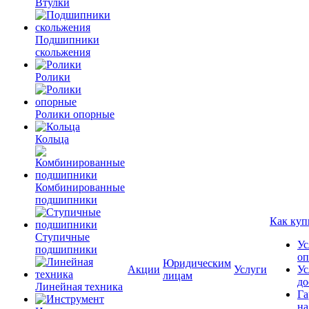
Втулки
Подшипники
скольжения
Ролики
Ролики опорные
Кольца
Комбинированные
подшипники
Как куп
Ступичные
Ус
подшипники
оп
Юридическим
Акции
Услуги
Ус
лицам
до
Линейная техника
Га
на