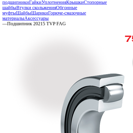
подшипники
Гайки
Уплотнения
Крышки
Стопорные
шайбы
Втулки скольжения
Обгонные
муфты
Шайбы
Шарики
Горюче-смазочные
материалы
Аксессуары
—
Подшипник 20215 TVP FAG