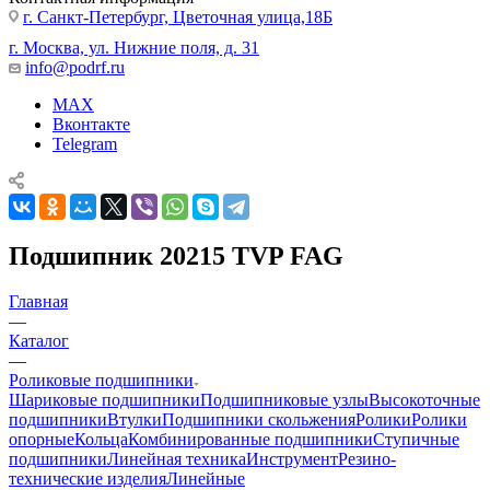
г. Санкт-Петербург, Цветочная улица,18Б
г. Москва, ул. Нижние поля, д. 31
info@podrf.ru
MAX
Вконтакте
Telegram
Подшипник 20215 TVP FAG
Главная
—
Каталог
—
Роликовые подшипники
Шариковые подшипники
Подшипниковые узлы
Высокоточные
подшипники
Втулки
Подшипники скольжения
Ролики
Ролики
опорные
Кольца
Комбинированные подшипники
Ступичные
подшипники
Линейная техника
Инструмент
Резино-
технические изделия
Линейные