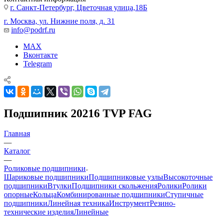
г. Санкт-Петербург, Цветочная улица,18Б
г. Москва, ул. Нижние поля, д. 31
info@podrf.ru
MAX
Вконтакте
Telegram
Подшипник 20216 TVP FAG
Главная
—
Каталог
—
Роликовые подшипники
Шариковые подшипники
Подшипниковые узлы
Высокоточные
подшипники
Втулки
Подшипники скольжения
Ролики
Ролики
опорные
Кольца
Комбинированные подшипники
Ступичные
подшипники
Линейная техника
Инструмент
Резино-
технические изделия
Линейные