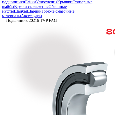
подшипники
Гайки
Уплотнения
Крышки
Стопорные
шайбы
Втулки скольжения
Обгонные
муфты
Шайбы
Шарики
Горюче-смазочные
материалы
Аксессуары
—
Подшипник 20216 TVP FAG