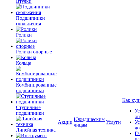
Втулки
Подшипники
скольжения
Ролики
Ролики опорные
Кольца
Комбинированные
подшипники
Как куп
Ступичные
Ус
подшипники
оп
Юридическим
Акции
Услуги
Ус
лицам
до
Линейная техника
Га
на