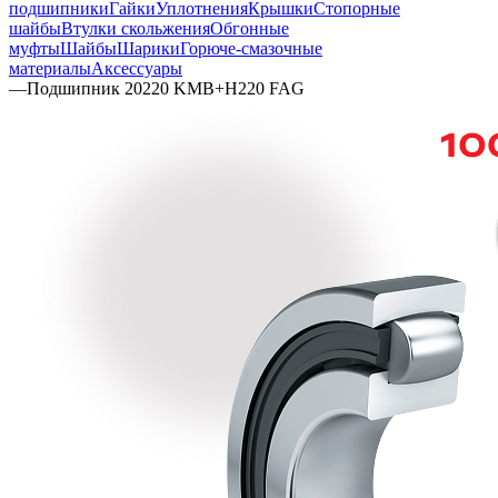
подшипники
Гайки
Уплотнения
Крышки
Стопорные
шайбы
Втулки скольжения
Обгонные
муфты
Шайбы
Шарики
Горюче-смазочные
материалы
Аксессуары
—
Подшипник 20220 KMB+H220 FAG