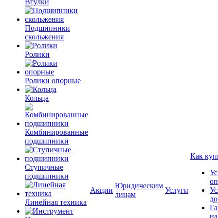
Втулки
Подшипники
скольжения
Ролики
Ролики опорные
Кольца
Комбинированные
подшипники
Как куп
Ступичные
Ус
подшипники
оп
Юридическим
Акции
Услуги
Ус
лицам
до
Линейная техника
Га
на