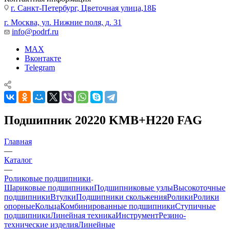
г. Санкт-Петербург, Цветочная улица,18Б
г. Москва, ул. Нижние поля, д. 31
info@podrf.ru
MAX
Вконтакте
Telegram
Подшипник 20220 KMB+H220 FAG
Главная
—
Каталог
—
Роликовые подшипники
Шариковые подшипники
Подшипниковые узлы
Высокоточные
подшипники
Втулки
Подшипники скольжения
Ролики
Ролики
опорные
Кольца
Комбинированные подшипники
Ступичные
подшипники
Линейная техника
Инструмент
Резино-
технические изделия
Линейные