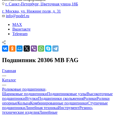
г. Санкт-Петербург, Цветочная улица,18Б
г. Москва, ул. Нижние поля, д. 31
info@podrf.ru
MAX
Вконтакте
Telegram
Подшипник 20306 MB FAG
Главная
—
Каталог
—
Роликовые подшипники
Шариковые подшипники
Подшипниковые узлы
Высокоточные
подшипники
Втулки
Подшипники скольжения
Ролики
Ролики
опорные
Кольца
Комбинированные подшипники
Ступичные
подшипники
Линейная техника
Инструмент
Резино-
технические изделия
Линейные