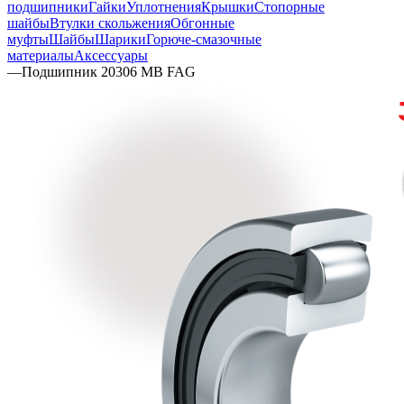
подшипники
Гайки
Уплотнения
Крышки
Стопорные
шайбы
Втулки скольжения
Обгонные
муфты
Шайбы
Шарики
Горюче-смазочные
материалы
Аксессуары
—
Подшипник 20306 MB FAG