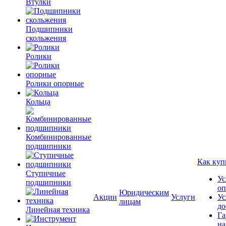
Втулки
Подшипники
скольжения
Ролики
Ролики опорные
Кольца
Комбинированные
подшипники
Как куп
Ступичные
Ус
подшипники
оп
Юридическим
Акции
Услуги
Ус
лицам
до
Линейная техника
Га
на