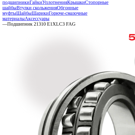
подшипники
Гайки
Уплотнения
Крышки
Стопорные
шайбы
Втулки скольжения
Обгонные
муфты
Шайбы
Шарики
Горюче-смазочные
материалы
Аксессуары
—
Подшипник 21310 E1XLC3 FAG