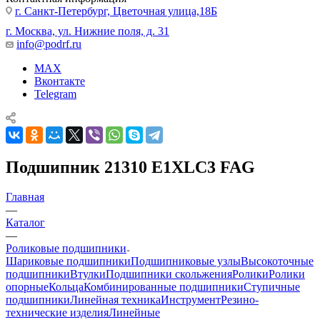
г. Санкт-Петербург, Цветочная улица,18Б
г. Москва, ул. Нижние поля, д. 31
info@podrf.ru
MAX
Вконтакте
Telegram
Подшипник 21310 E1XLC3 FAG
Главная
—
Каталог
—
Роликовые подшипники
Шариковые подшипники
Подшипниковые узлы
Высокоточные
подшипники
Втулки
Подшипники скольжения
Ролики
Ролики
опорные
Кольца
Комбинированные подшипники
Ступичные
подшипники
Линейная техника
Инструмент
Резино-
технические изделия
Линейные