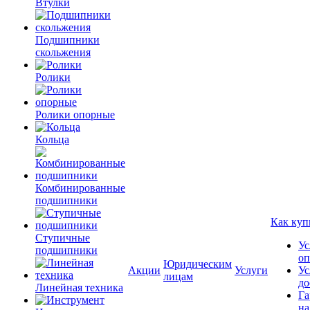
Втулки
Подшипники
скольжения
Ролики
Ролики опорные
Кольца
Комбинированные
подшипники
Как куп
Ступичные
Ус
подшипники
оп
Юридическим
Акции
Услуги
Ус
лицам
до
Линейная техника
Га
на