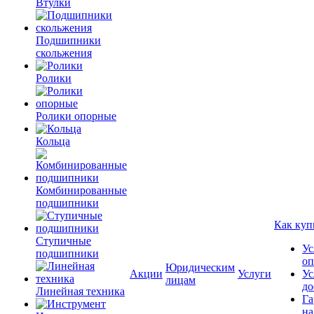
Втулки
Подшипники
скольжения
Ролики
Ролики опорные
Кольца
Комбинированные
подшипники
Как куп
Ступичные
Ус
подшипники
оп
Юридическим
Акции
Услуги
Ус
лицам
до
Линейная техника
Га
на