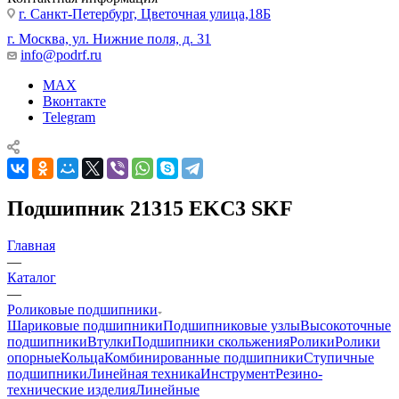
г. Санкт-Петербург, Цветочная улица,18Б
г. Москва, ул. Нижние поля, д. 31
info@podrf.ru
MAX
Вконтакте
Telegram
Подшипник 21315 EKC3 SKF
Главная
—
Каталог
—
Роликовые подшипники
Шариковые подшипники
Подшипниковые узлы
Высокоточные
подшипники
Втулки
Подшипники скольжения
Ролики
Ролики
опорные
Кольца
Комбинированные подшипники
Ступичные
подшипники
Линейная техника
Инструмент
Резино-
технические изделия
Линейные