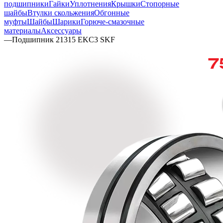
подшипники
Гайки
Уплотнения
Крышки
Стопорные
шайбы
Втулки скольжения
Обгонные
муфты
Шайбы
Шарики
Горюче-смазочные
материалы
Аксессуары
—
Подшипник 21315 EKC3 SKF