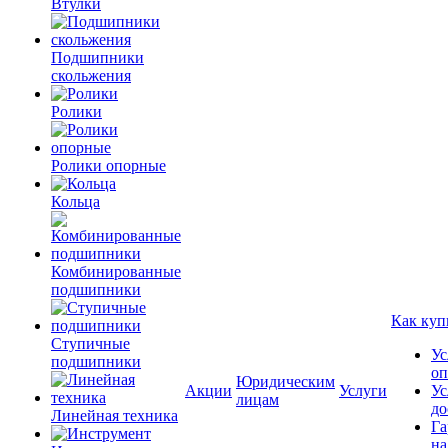
Втулки
Подшипники
скольжения
Ролики
Ролики опорные
Кольца
Комбинированные
подшипники
Как куп
Ступичные
Ус
подшипники
оп
Юридическим
Акции
Услуги
Ус
лицам
до
Линейная техника
Га
на