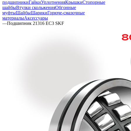
подшипники
Гайки
Уплотнения
Крышки
Стопорные
шайбы
Втулки скольжения
Обгонные
муфты
Шайбы
Шарики
Горюче-смазочные
материалы
Аксессуары
—
Подшипник 21316 EC3 SKF