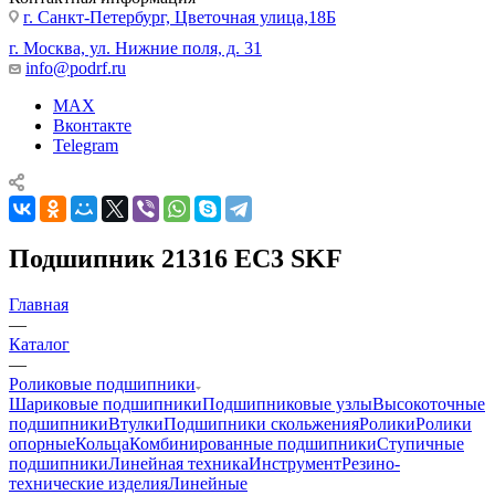
г. Санкт-Петербург, Цветочная улица,18Б
г. Москва, ул. Нижние поля, д. 31
info@podrf.ru
MAX
Вконтакте
Telegram
Подшипник 21316 EC3 SKF
Главная
—
Каталог
—
Роликовые подшипники
Шариковые подшипники
Подшипниковые узлы
Высокоточные
подшипники
Втулки
Подшипники скольжения
Ролики
Ролики
опорные
Кольца
Комбинированные подшипники
Ступичные
подшипники
Линейная техника
Инструмент
Резино-
технические изделия
Линейные