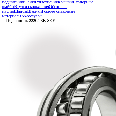
подшипники
Гайки
Уплотнения
Крышки
Стопорные
шайбы
Втулки скольжения
Обгонные
муфты
Шайбы
Шарики
Горюче-смазочные
материалы
Аксессуары
—
Подшипник 22205 EK SKF