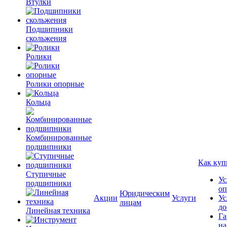
Втулки
Подшипники
скольжения
Ролики
Ролики опорные
Кольца
Комбинированные
подшипники
Как куп
Ступичные
Ус
подшипники
оп
Юридическим
Акции
Услуги
Ус
лицам
до
Линейная техника
Га
на