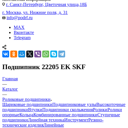
г. Санкт-Петербург, Цветочная улица,18Б
г. Москва, ул. Нижние поля, д. 31
info@podrf.ru
MAX
Вконтакте
Telegram
Подшипник 22205 EK SKF
Главная
—
Каталог
—
Роликовые подшипники
Шариковые подшипники
Подшипниковые узлы
Высокоточные
подшипники
Втулки
Подшипники скольжения
Ролики
Ролики
опорные
Кольца
Комбинированные подшипники
Ступичные
подшипники
Линейная техника
Инструмент
Резино-
технические изделия
Линейные