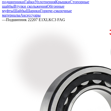
подшипники
Гайки
Уплотнения
Крышки
Стопорные
шайбы
Втулки скольжения
Обгонные
муфты
Шайбы
Шарики
Горюче-смазочные
материалы
Аксессуары
—
Подшипник 22207 E1XLKC3 FAG