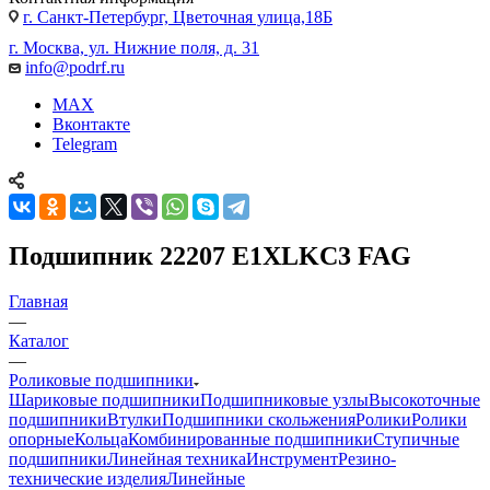
г. Санкт-Петербург, Цветочная улица,18Б
г. Москва, ул. Нижние поля, д. 31
info@podrf.ru
MAX
Вконтакте
Telegram
Подшипник 22207 E1XLKC3 FAG
Главная
—
Каталог
—
Роликовые подшипники
Шариковые подшипники
Подшипниковые узлы
Высокоточные
подшипники
Втулки
Подшипники скольжения
Ролики
Ролики
опорные
Кольца
Комбинированные подшипники
Ступичные
подшипники
Линейная техника
Инструмент
Резино-
технические изделия
Линейные