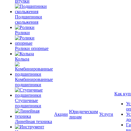
Втулки
Подшипники
скольжения
Ролики
Ролики опорные
Кольца
Комбинированные
подшипники
Как куп
Ступичные
Ус
подшипники
оп
Юридическим
Акции
Услуги
Ус
лицам
до
Линейная техника
Га
на