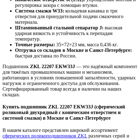
регулировка зазора с помощью втулки.
Система смазки W33:
кольцевая канавка и три
отверстия для принудительной подачи смазочного
материала.
Штампованный стальной сепаратор J:
высокая
ударная вязкость и устойчивость к перепадам
температур.
Точные размеры:
35×72×23 мм, масса 0,436 кг.
Отгрузка со складов в Москве и Санкт-Петербурге:
быстрая доставка по России.
Подшипник
ZKL 22207 EKW33J
— это надёжный компонент
для тяжёлых промышленных машин и механизмов,
работающих в условиях повышенной запылённости, ударных
нагрузок и ограниченного доступа для обслуживания.
Сертифицированный товар всегда в наличии на наших
складах.
Купить подшипник ZKL 22207 EKW33J (сферический
роликовый двухрядный с коническим отверстием и
системой смазки) в Москве и Санкт-Петербурге
В нашем каталоге представлен широкий ассортимент
сферических роликоподшипников ZKL
различных серий и