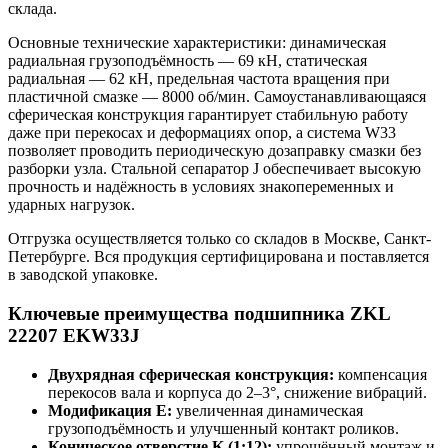
склада.
Основные технические характеристики: динамическая
радиальная грузоподъёмность — 69 кН, статическая
радиальная — 62 кН, предельная частота вращения при
пластичной смазке — 8000 об/мин. Самоустанавливающаяся
сферическая конструкция гарантирует стабильную работу
даже при перекосах и деформациях опор, а система W33
позволяет проводить периодическую дозаправку смазки без
разборки узла. Стальной сепаратор J обеспечивает высокую
прочность и надёжность в условиях знакопеременных и
ударных нагрузок.
Отгрузка осуществляется только со складов в Москве, Санкт-
Петербурге. Вся продукция сертифицирована и поставляется
в заводской упаковке.
Ключевые преимущества подшипника ZKL
22207 EKW33J
Двухрядная сферическая конструкция:
компенсация
перекосов вала и корпуса до 2–3°, снижение вибраций.
Модификация E:
увеличенная динамическая
грузоподъёмность и улучшенный контакт роликов.
Коническое отверстие K (1:12):
упрощённый монтаж и