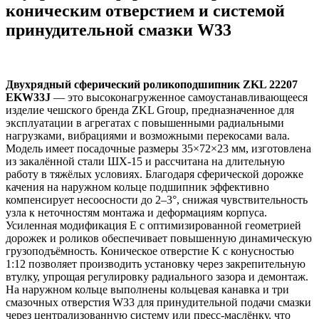
коническим отверстием и системой
принудительной смазки W33
Двухрядный сферический роликоподшипник ZKL 22207
EKW33J
— это высоконагруженное самоустанавливающееся
изделие чешского бренда ZKL Group, предназначенное для
эксплуатации в агрегатах с повышенными радиальными
нагрузками, вибрациями и возможными перекосами вала.
Модель имеет посадочные размеры 35×72×23 мм, изготовлена
из закалённой стали ШХ-15 и рассчитана на длительную
работу в тяжёлых условиях. Благодаря сферической дорожке
качения на наружном кольце подшипник эффективно
компенсирует несоосности до 2–3°, снижая чувствительность
узла к неточностям монтажа и деформациям корпуса.
Усиленная модификация E с оптимизированной геометрией
дорожек и роликов обеспечивает повышенную динамическую
грузоподъёмность. Коническое отверстие K с конусностью
1:12 позволяет производить установку через закрепительную
втулку, упрощая регулировку радиального зазора и демонтаж.
На наружном кольце выполнены кольцевая канавка и три
смазочных отверстия W33 для принудительной подачи смазки
через централизованную систему или пресс-маслёнку, что