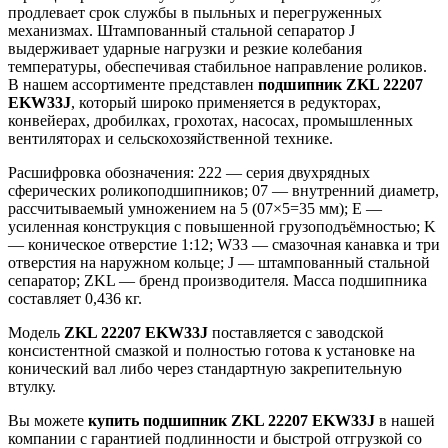
продлевает срок службы в пыльных и перегруженных
механизмах. Штампованный стальной сепаратор J
выдерживает ударные нагрузки и резкие колебания
температуры, обеспечивая стабильное направление роликов.
В нашем ассортименте представлен
подшипник ZKL 22207
EKW33J
, который широко применяется в редукторах,
конвейерах, дробилках, грохотах, насосах, промышленных
вентиляторах и сельскохозяйственной технике.
Расшифровка обозначения: 222 — серия двухрядных
сферических роликоподшипников; 07 — внутренний диаметр,
рассчитываемый умножением на 5 (07×5=35 мм); E —
усиленная конструкция с повышенной грузоподъёмностью; K
— коническое отверстие 1:12; W33 — смазочная канавка и три
отверстия на наружном кольце; J — штампованный стальной
сепаратор; ZKL — бренд производителя. Масса подшипника
составляет 0,436 кг.
Модель
ZKL 22207 EKW33J
поставляется с заводской
консистентной смазкой и полностью готова к установке на
конический вал либо через стандартную закрепительную
втулку.
Вы можете
купить подшипник ZKL 22207 EKW33J
в нашей
компании с гарантией подлинности и быстрой отгрузкой со