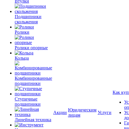
Втулки
Подшипники
скольжения
Ролики
Ролики опорные
Кольца
Комбинированные
подшипники
Как куп
Ступичные
Ус
подшипники
оп
Юридическим
Акции
Услуги
Ус
лицам
до
Линейная техника
Га
на