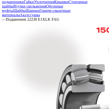
подшипники
Гайки
Уплотнения
Крышки
Стопорные
шайбы
Втулки скольжения
Обгонные
муфты
Шайбы
Шарики
Горюче-смазочные
материалы
Аксессуары
—
Подшипник 22230 E1XLK FAG