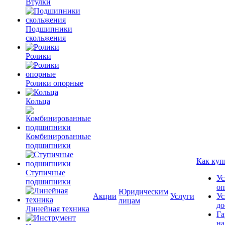
Втулки
Подшипники
скольжения
Ролики
Ролики опорные
Кольца
Комбинированные
подшипники
Как куп
Ступичные
Ус
подшипники
оп
Юридическим
Акции
Услуги
Ус
лицам
до
Линейная техника
Га
на