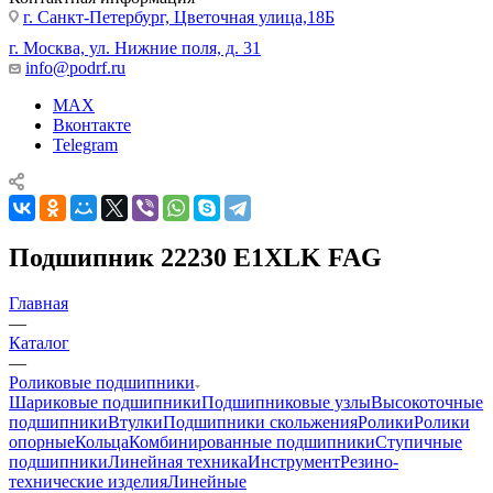
г. Санкт-Петербург, Цветочная улица,18Б
г. Москва, ул. Нижние поля, д. 31
info@podrf.ru
MAX
Вконтакте
Telegram
Подшипник 22230 E1XLK FAG
Главная
—
Каталог
—
Роликовые подшипники
Шариковые подшипники
Подшипниковые узлы
Высокоточные
подшипники
Втулки
Подшипники скольжения
Ролики
Ролики
опорные
Кольца
Комбинированные подшипники
Ступичные
подшипники
Линейная техника
Инструмент
Резино-
технические изделия
Линейные