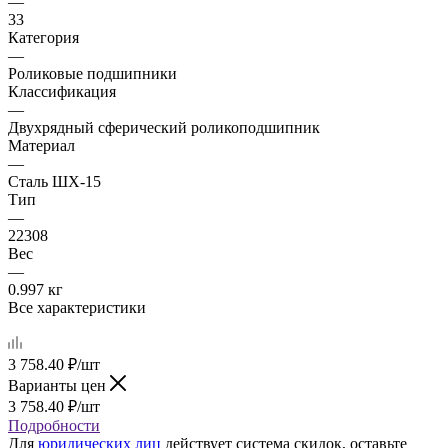
—
33
Категория
—
Роликовые подшипники
Классификация
—
Двухрядный сферический роликоподшипник
Материал
—
Сталь ШХ-15
Тип
—
22308
Вес
—
0.997 кг
Все характеристики
3 758.40
₽
/шт
Варианты цен
3 758.40
₽
/шт
Подробности
Для
юридических лиц
действует система скидок, оставьте