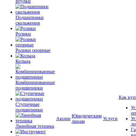
Втулки
Подшипники
скольжения
Ролики
Ролики опорные
Кольца
Комбинированные
подшипники
Как куп
Ступичные
Ус
подшипники
оп
Юридическим
Акции
Услуги
Ус
лицам
до
Линейная техника
Га
на