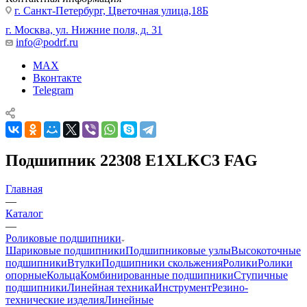
г. Санкт-Петербург, Цветочная улица,18Б
г. Москва, ул. Нижние поля, д. 31
info@podrf.ru
MAX
Вконтакте
Telegram
Подшипник 22308 E1XLKC3 FAG
Главная
—
Каталог
—
Роликовые подшипники
Шариковые подшипники
Подшипниковые узлы
Высокоточные
подшипники
Втулки
Подшипники скольжения
Ролики
Ролики
опорные
Кольца
Комбинированные подшипники
Ступичные
подшипники
Линейная техника
Инструмент
Резино-
технические изделия
Линейные