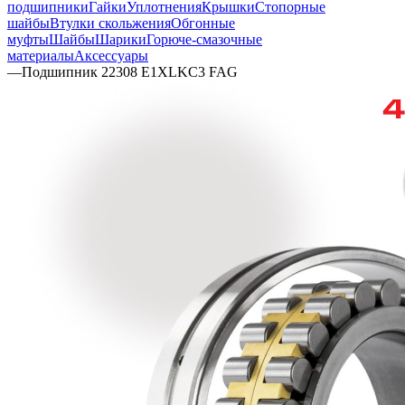
подшипники
Гайки
Уплотнения
Крышки
Стопорные
шайбы
Втулки скольжения
Обгонные
муфты
Шайбы
Шарики
Горюче-смазочные
материалы
Аксессуары
—
Подшипник 22308 E1XLKC3 FAG