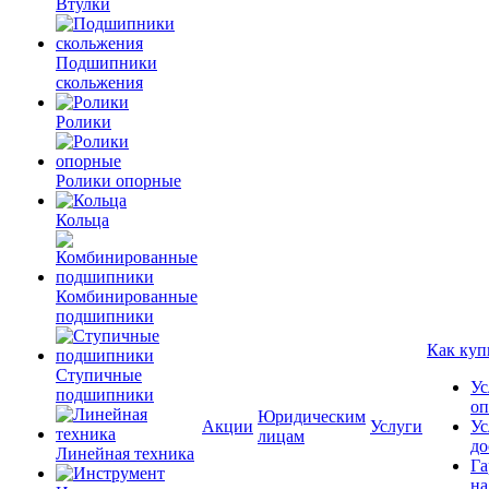
Втулки
Подшипники
скольжения
Ролики
Ролики опорные
Кольца
Комбинированные
подшипники
Как куп
Ступичные
Ус
подшипники
оп
Юридическим
Акции
Услуги
Ус
лицам
до
Линейная техника
Га
на