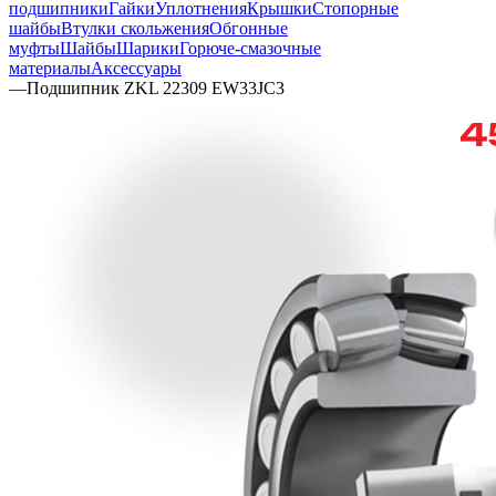
подшипники
Гайки
Уплотнения
Крышки
Стопорные
шайбы
Втулки скольжения
Обгонные
муфты
Шайбы
Шарики
Горюче-смазочные
материалы
Аксессуары
—
Подшипник ZKL 22309 EW33JC3