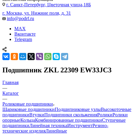
г. Санкт-Петербург, Цветочная улица,18Б
г. Москва, ул. Нижние поля, д. 31
info@podrf.ru
MAX
Вконтакте
Telegram
Подшипник ZKL 22309 EW33JC3
Главная
—
Каталог
—
Роликовые подшипники
Шариковые подшипники
Подшипниковые узлы
Высокоточные
подшипники
Втулки
Подшипники скольжения
Ролики
Ролики
опорные
Кольца
Комбинированные подшипники
Ступичные
подшипники
Линейная техника
Инструмент
Резино-
технические изделия
Линейные