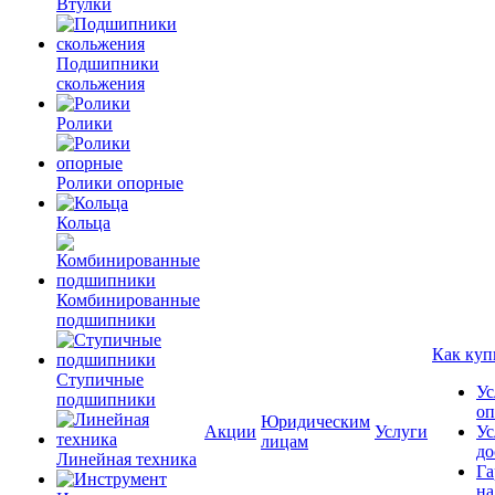
Втулки
Подшипники
скольжения
Ролики
Ролики опорные
Кольца
Комбинированные
подшипники
Как куп
Ступичные
Ус
подшипники
оп
Юридическим
Акции
Услуги
Ус
лицам
до
Линейная техника
Га
на