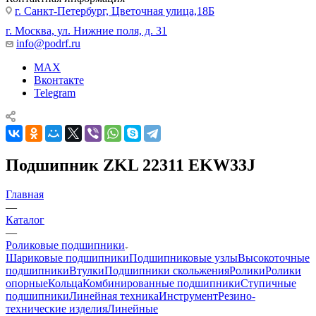
г. Санкт-Петербург, Цветочная улица,18Б
г. Москва, ул. Нижние поля, д. 31
info@podrf.ru
MAX
Вконтакте
Telegram
Подшипник ZKL 22311 EKW33J
Главная
—
Каталог
—
Роликовые подшипники
Шариковые подшипники
Подшипниковые узлы
Высокоточные
подшипники
Втулки
Подшипники скольжения
Ролики
Ролики
опорные
Кольца
Комбинированные подшипники
Ступичные
подшипники
Линейная техника
Инструмент
Резино-
технические изделия
Линейные