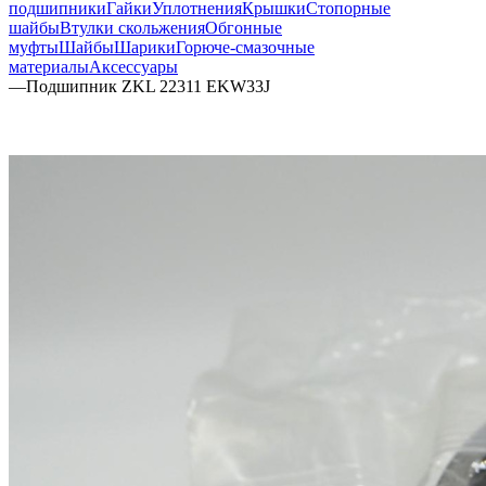
подшипники
Гайки
Уплотнения
Крышки
Стопорные
шайбы
Втулки скольжения
Обгонные
муфты
Шайбы
Шарики
Горюче-смазочные
материалы
Аксессуары
—
Подшипник ZKL 22311 EKW33J