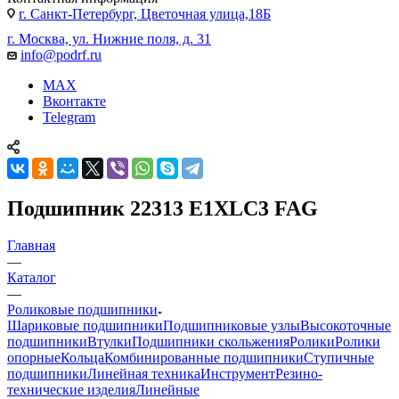
г. Санкт-Петербург, Цветочная улица,18Б
г. Москва, ул. Нижние поля, д. 31
info@podrf.ru
MAX
Вконтакте
Telegram
Подшипник 22313 E1XLC3 FAG
Главная
—
Каталог
—
Роликовые подшипники
Шариковые подшипники
Подшипниковые узлы
Высокоточные
подшипники
Втулки
Подшипники скольжения
Ролики
Ролики
опорные
Кольца
Комбинированные подшипники
Ступичные
подшипники
Линейная техника
Инструмент
Резино-
технические изделия
Линейные