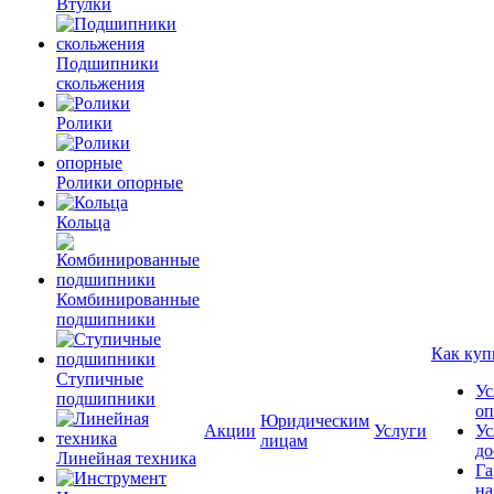
Втулки
Подшипники
скольжения
Ролики
Ролики опорные
Кольца
Комбинированные
подшипники
Как куп
Ступичные
Ус
подшипники
оп
Юридическим
Акции
Услуги
Ус
лицам
до
Линейная техника
Га
на