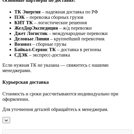
Основные партнеры по доставке:
ТК Энергия
– надежная доставка по РФ
ПЭК
– перевозка сборных грузов
КИТ ТК
– логистические решения
ЖелДорЭкспедиция
– ж/д перевозки
Джет Логистик
– международные перевозки
Деловые Линии
– крупнейший перевозчик
Возовоз
– сборные грузы
Байкал-Сервис ТК
– доставка в регионы
СДЭК
– экспресс-доставка
Если нужная ТК не указана — свяжитесь с нашими
менеджерами.
Курьерская доставка
Стоимость и сроки рассчитываются индивидуально при
оформлении.
Для уточнения деталей обращайтесь к менеджерам.