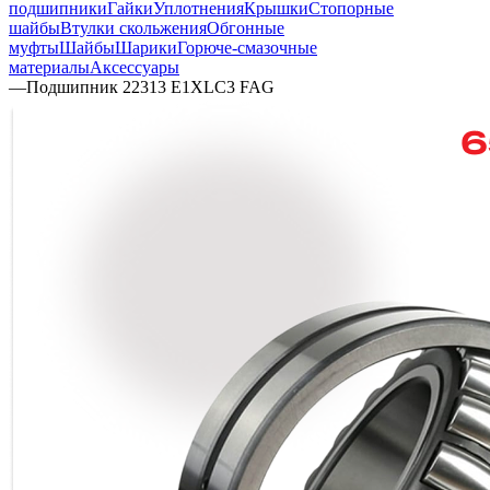
подшипники
Гайки
Уплотнения
Крышки
Стопорные
шайбы
Втулки скольжения
Обгонные
муфты
Шайбы
Шарики
Горюче-смазочные
материалы
Аксессуары
—
Подшипник 22313 E1XLC3 FAG