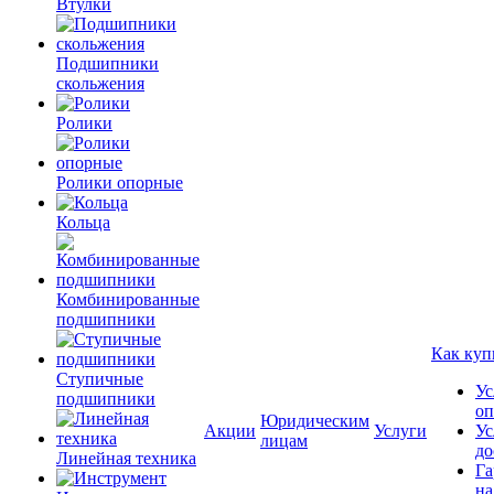
Втулки
Подшипники
скольжения
Ролики
Ролики опорные
Кольца
Комбинированные
подшипники
Как куп
Ступичные
Ус
подшипники
оп
Юридическим
Акции
Услуги
Ус
лицам
до
Линейная техника
Га
на