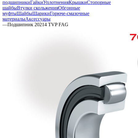
подшипники
Гайки
Уплотнения
Крышки
Стопорные
шайбы
Втулки скольжения
Обгонные
муфты
Шайбы
Шарики
Горюче-смазочные
материалы
Аксессуары
—
Подшипник 20214 TVP FAG