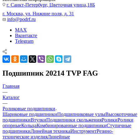
г. Санкт-Петербург, Цветочная улица,18Б
г. Москва, ул. Нижние поля, д. 31
info@podrf.ru
MAX
Вконтакте
Telegram
Подшипник 20214 TVP FAG
Главная
—
Каталог
—
Роликовые подшипники
Шариковые подшипники
Подшипниковые узлы
Высокоточные
подшипники
Втулки
Подшипники скольжения
Ролики
Ролики
опорные
Кольца
Комбинированные подшипники
Ступичные
подшипники
Линейная техника
Инструмент
Резино-
технические изделия
Линейные