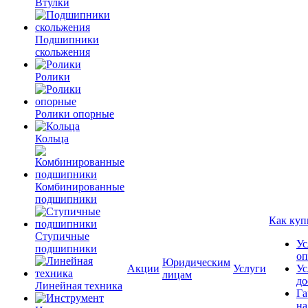
Втулки
Подшипники
скольжения
Ролики
Ролики опорные
Кольца
Комбинированные
подшипники
Как куп
Ступичные
Ус
подшипники
оп
Юридическим
Акции
Услуги
Ус
лицам
до
Линейная техника
Га
на