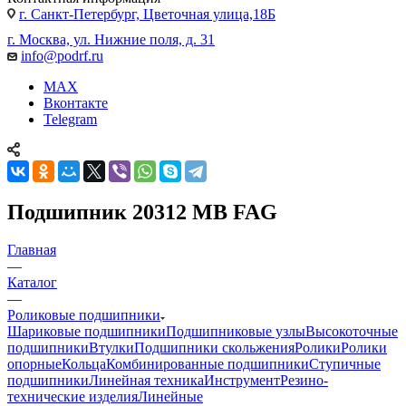
г. Санкт-Петербург, Цветочная улица,18Б
г. Москва, ул. Нижние поля, д. 31
info@podrf.ru
MAX
Вконтакте
Telegram
Подшипник 20312 MB FAG
Главная
—
Каталог
—
Роликовые подшипники
Шариковые подшипники
Подшипниковые узлы
Высокоточные
подшипники
Втулки
Подшипники скольжения
Ролики
Ролики
опорные
Кольца
Комбинированные подшипники
Ступичные
подшипники
Линейная техника
Инструмент
Резино-
технические изделия
Линейные