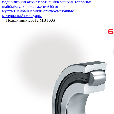
подшипники
Гайки
Уплотнения
Крышки
Стопорные
шайбы
Втулки скольжения
Обгонные
муфты
Шайбы
Шарики
Горюче-смазочные
материалы
Аксессуары
—
Подшипник 20312 MB FAG