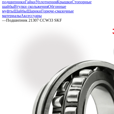
подшипники
Гайки
Уплотнения
Крышки
Стопорные
шайбы
Втулки скольжения
Обгонные
муфты
Шайбы
Шарики
Горюче-смазочные
материалы
Аксессуары
—
Подшипник 21307 CCW33 SKF