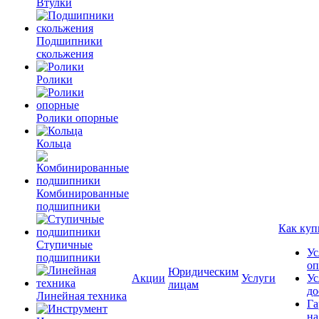
Втулки
Подшипники
скольжения
Ролики
Ролики опорные
Кольца
Комбинированные
подшипники
Как куп
Ступичные
Ус
подшипники
оп
Юридическим
Акции
Услуги
Ус
лицам
до
Линейная техника
Га
на