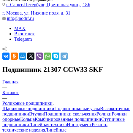
г. Санкт-Петербург, Цветочная улица,18Б
г. Москва, ул. Нижние поля, д. 31
info@podrf.ru
MAX
Вконтакте
Telegram
Подшипник 21307 CCW33 SKF
Главная
—
Каталог
—
Роликовые подшипники
Шариковые подшипники
Подшипниковые узлы
Высокоточные
подшипники
Втулки
Подшипники скольжения
Ролики
Ролики
опорные
Кольца
Комбинированные подшипники
Ступичные
подшипники
Линейная техника
Инструмент
Резино-
технические изделия
Линейные