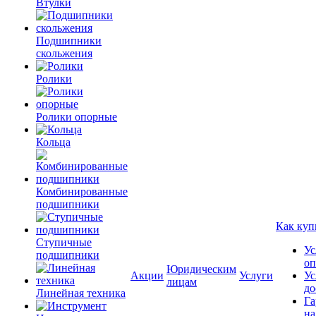
Втулки
Подшипники
скольжения
Ролики
Ролики опорные
Кольца
Комбинированные
подшипники
Как куп
Ступичные
Ус
подшипники
оп
Юридическим
Акции
Услуги
Ус
лицам
до
Линейная техника
Га
на