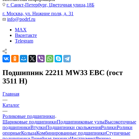
г. Санкт-Петербург, Цветочная улица,18Б
г. Москва, ул. Нижние поля, д. 31
info@podrf.ru
MAX
Вконтакте
Telegram
Подшипник 22211 MW33 EBC (гост
3511 Н)
Главная
—
Каталог
—
Роликовые подшипники
Шариковые подшипники
Подшипниковые узлы
Высокоточные
подшипники
Втулки
Подшипники скольжения
Ролики
Ролики
опорные
Кольца
Комбинированные подшипники
Ступичные
подшипники
Линейная техника
Инструмент
Резино-