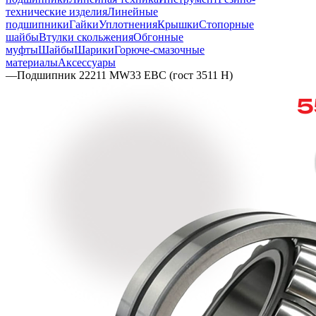
технические изделия
Линейные
подшипники
Гайки
Уплотнения
Крышки
Стопорные
шайбы
Втулки скольжения
Обгонные
муфты
Шайбы
Шарики
Горюче-смазочные
материалы
Аксессуары
—
Подшипник 22211 MW33 EBC (гост 3511 Н)