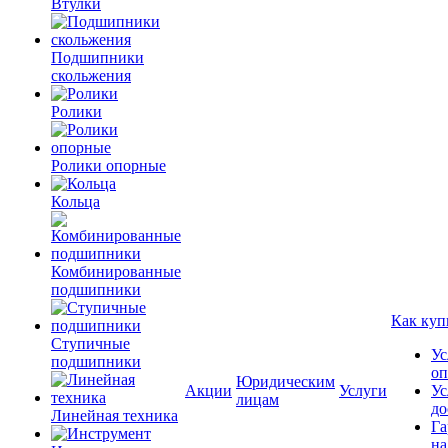
Втулки
Подшипники
скольжения
Ролики
Ролики опорные
Кольца
Комбинированные
подшипники
Как куп
Ступичные
Ус
подшипники
оп
Юридическим
Акции
Услуги
Ус
лицам
до
Линейная техника
Га
на