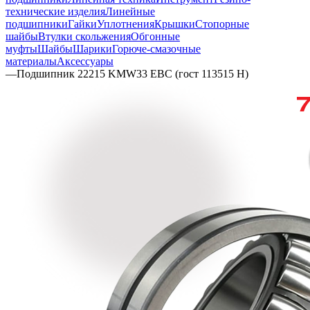
технические изделия
Линейные
подшипники
Гайки
Уплотнения
Крышки
Стопорные
шайбы
Втулки скольжения
Обгонные
муфты
Шайбы
Шарики
Горюче-смазочные
материалы
Аксессуары
—
Подшипник 22215 KMW33 EBC (гост 113515 Н)