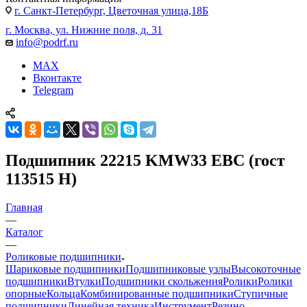
г. Санкт-Петербург, Цветочная улица,18Б
г. Москва, ул. Нижние поля, д. 31
info@podrf.ru
MAX
Вконтакте
Telegram
Подшипник 22215 KMW33 EBC (гост
113515 Н)
Главная
—
Каталог
—
Роликовые подшипники
Шариковые подшипники
Подшипниковые узлы
Высокоточные
подшипники
Втулки
Подшипники скольжения
Ролики
Ролики
опорные
Кольца
Комбинированные подшипники
Ступичные
подшипники
Линейная техника
Инструмент
Резино-