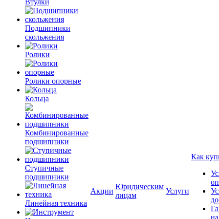
Втулки
Подшипники
скольжения
Ролики
Ролики опорные
Кольца
Комбинированные
подшипники
Как куп
Ступичные
Ус
подшипники
оп
Юридическим
Акции
Услуги
Ус
лицам
до
Линейная техника
Га
на