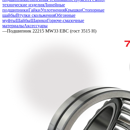
технические изделия
Линейные
подшипники
Гайки
Уплотнения
Крышки
Стопорные
шайбы
Втулки скольжения
Обгонные
муфты
Шайбы
Шарики
Горюче-смазочные
материалы
Аксессуары
—
Подшипник 22215 MW33 EBC (гост 3515 Н)