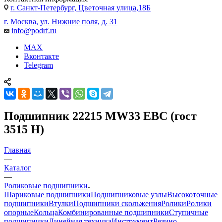
г. Санкт-Петербург, Цветочная улица,18Б
г. Москва, ул. Нижние поля, д. 31
info@podrf.ru
MAX
Вконтакте
Telegram
Подшипник 22215 MW33 EBC (гост
3515 Н)
Главная
—
Каталог
—
Роликовые подшипники
Шариковые подшипники
Подшипниковые узлы
Высокоточные
подшипники
Втулки
Подшипники скольжения
Ролики
Ролики
опорные
Кольца
Комбинированные подшипники
Ступичные
подшипники
Линейная техника
Инструмент
Резино-